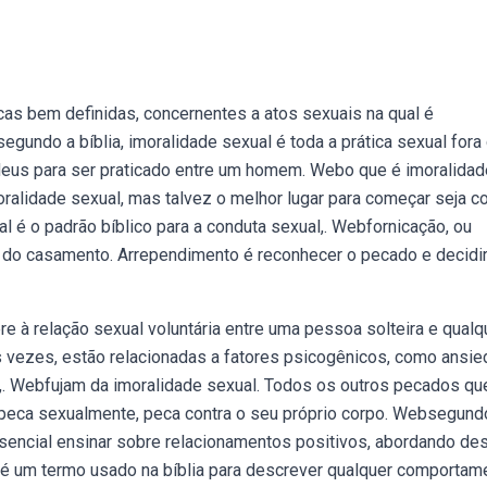
cas bem definidas, concernentes a atos sexuais na qual é
undo a bíblia, imoralidade sexual é toda a prática sexual fora
 deus para ser praticado entre um homem. Webo que é imoralidad
oralidade sexual, mas talvez o melhor lugar para começar seja c
al é o padrão bíblico para a conduta sexual,. Webfornicação, ou
ra do casamento. Arrependimento é reconhecer o pecado e decidi
e à relação sexual voluntária entre uma pessoa solteira e qualq
 vezes, estão relacionadas a fatores psicogênicos, como ansi
. Webfujam da imoralidade sexual. Todos os outros pecados qu
peca sexualmente, peca contra o seu próprio corpo. Websegund
essencial ensinar sobre relacionamentos positivos, abordando de
é um termo usado na bíblia para descrever qualquer comportam