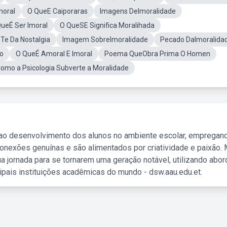
moral
O QueE Caiporaras
Imagens DeImoralidade
ueÉ Ser Imoral
O QueSE Significa Moralihada
Te Da Nostalgia
Imagem SobreImoralidade
Pecado DaImoralida
ao
O QueÉ Amoral E Imoral
Poema QueObra Prima O Homen
omo a Psicologia Subverte a Moralidade
 ao desenvolvimento dos alunos no ambiente escolar, empregan
nexões genuínas e são alimentados por criatividade e paixão. 
a jornada para se tornarem uma geração notável, utilizando abo
ipais instituições acadêmicas do mundo - dsw.aau.edu.et.