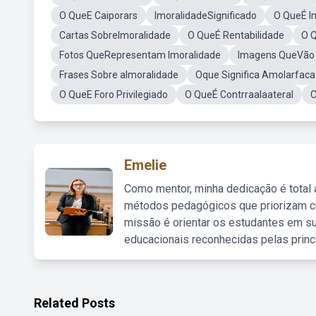
O QueE Caiporars
ImoralidadeSignificado
O QueÉ I
Cartas SobreImoralidade
O QueÉ Rentabilidade
O Q
Fotos QueRepresentam Imoralidade
Imagens QueVão 
Frases Sobre aImoralidade
Oque Significa Amolarfac
O QueE Foro Privilegiado
O QueÉ Contrraalaateral
C
Emelie
Como mentor, minha dedicação é total
métodos pedagógicos que priorizam co
missão é orientar os estudantes em su
educacionais reconhecidas pelas princ
Related Posts