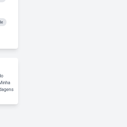
de
do
Minha
rdagens