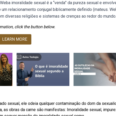
. Weba imoralidade sexual é a “venda” da pureza sexual e envolv
de um relacionamento conjugal biblicamente definido (mateus. W
em diversas religiões e sistemas de crenças ao redor do mundo
mation, click the button below.
LEARN MORE
cado sexual, ele odeia qualquer contaminação do dom da sexuali
, as obras da carne são manifestas: Imoralidade sexual, impure
nem sequer menção de imoralidade sexual como.