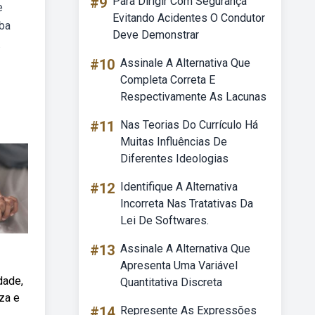
#9
Para Dirigir Com Segurança
e
Evitando Acidentes O Condutor
eba
Deve Demonstrar
.
#10
Assinale A Alternativa Que
Completa Correta E
Respectivamente As Lacunas
#11
Nas Teorias Do Currículo Há
Muitas Influências De
Diferentes Ideologias
#12
Identifique A Alternativa
Incorreta Nas Tratativas Da
Lei De Softwares.
#13
Assinale A Alternativa Que
Apresenta Uma Variável
dade,
Quantitativa Discreta
za e
#14
Represente As Expressões