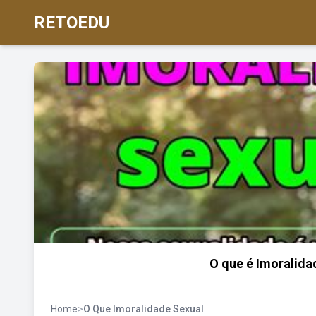
RETOEDU
O que é Imoralida
Home
>
O Que Imoralidade Sexual