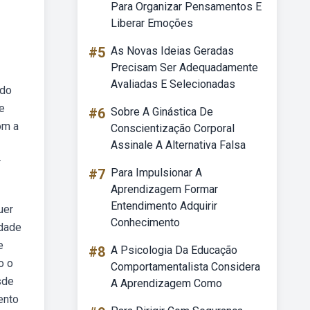
Para Organizar Pensamentos E
Liberar Emoções
#5
As Novas Ideias Geradas
Precisam Ser Adequadamente
Avaliadas E Selecionadas
 do
e
#6
Sobre A Ginástica De
om a
Conscientização Corporal
Assinale A Alternativa Falsa
r
#7
Para Impulsionar A
Aprendizagem Formar
Entendimento Adquirir
uer
Conhecimento
edade
e
#8
A Psicologia Da Educação
o o
Comportamentalista Considera
sde
A Aprendizagem Como
ento