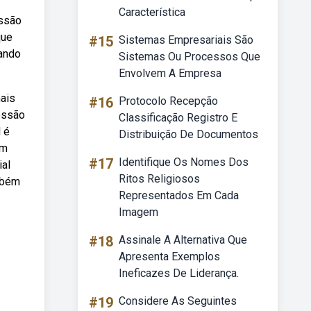
Característica
essão
que
#15
Sistemas Empresariais São
uando
Sistemas Ou Processos Que
Envolvem A Empresa
ais
#16
Protocolo Recepção
ressão
Classificação Registro E
 é
Distribuição De Documentos
um
#17
Identifique Os Nomes Dos
ial
Ritos Religiosos
mbém
Representados Em Cada
Imagem
#18
Assinale A Alternativa Que
Apresenta Exemplos
Ineficazes De Liderança.
#19
Considere As Seguintes