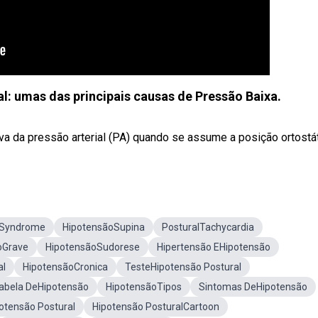
l: umas das principais causas de Pressão Baixa.
va da pressão arterial (PA) quando se assume a posição ortostát
 Syndrome
HipotensãoSupina
PosturalTachycardia
oGrave
HipotensãoSudorese
Hipertensão EHipotensão
al
HipotensãoCronica
TesteHipotensão Postural
abela DeHipotensão
HipotensãoTipos
Sintomas DeHipotensão
otensão Postural
Hipotensão PosturalCartoon