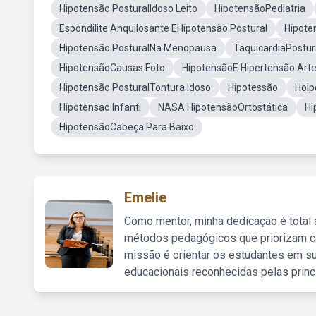
Hipotensão PosturalIdoso Leito
HipotensãoPediatria
Espondilite Anquilosante EHipotensão Postural
Hipote
Hipotensão PosturalNa Menopausa
TaquicardiaPostur
HipotensãoCausas Foto
HipotensãoE Hipertensão Arte
Hipotensão PosturalTontura Idoso
Hipotessão
Hoip
Hipotensao Infanti
NASA HipotensãoOrtostática
Hi
HipotensãoCabeça Para Baixo
Emelie
Como mentor, minha dedicação é total
métodos pedagógicos que priorizam co
missão é orientar os estudantes em su
educacionais reconhecidas pelas princ