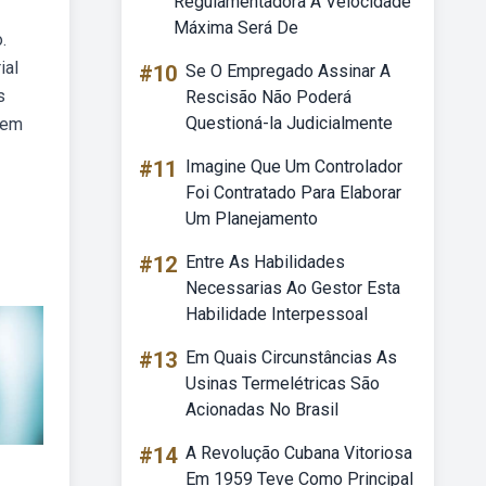
Regulamentadora A Velocidade
Máxima Será De
.
ial
#10
Se O Empregado Assinar A
s
Rescisão Não Poderá
Questioná-la Judicialmente
dem
#11
Imagine Que Um Controlador
Foi Contratado Para Elaborar
Um Planejamento
#12
Entre As Habilidades
Necessarias Ao Gestor Esta
Habilidade Interpessoal
#13
Em Quais Circunstâncias As
Usinas Termelétricas São
Acionadas No Brasil
#14
A Revolução Cubana Vitoriosa
Em 1959 Teve Como Principal