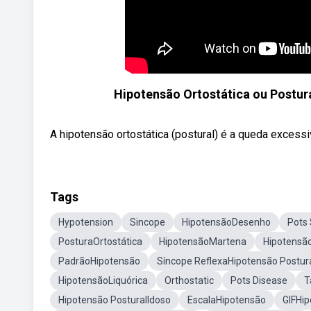
Hipotensão Ortostática ou Postura
A hipotensão ortostática (postural) é a queda excessi
Tags
Hypotension
Sincope
HipotensãoDesenho
Pots
PosturaOrtostática
HipotensãoMartena
Hipotensã
PadrãoHipotensão
Síncope ReflexaHipotensão Postur
HipotensãoLiquórica
Orthostatic
Pots Disease
T
Hipotensão PosturalIdoso
EscalaHipotensão
GIFHip