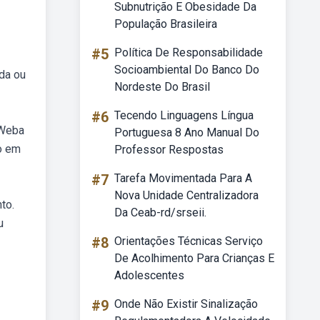
Subnutrição E Obesidade Da
População Brasileira
#5
Política De Responsabilidade
Socioambiental Do Banco Do
da ou
Nordeste Do Brasil
#6
Tecendo Linguagens Língua
 Weba
Portuguesa 8 Ano Manual Do
o em
Professor Respostas
#7
Tarefa Movimentada Para A
Nova Unidade Centralizadora
to.
Da Ceab-rd/srseii.
u
#8
Orientações Técnicas Serviço
De Acolhimento Para Crianças E
Adolescentes
#9
Onde Não Existir Sinalização