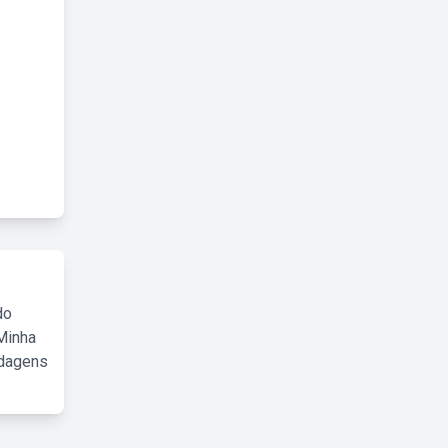
do
Minha
rdagens