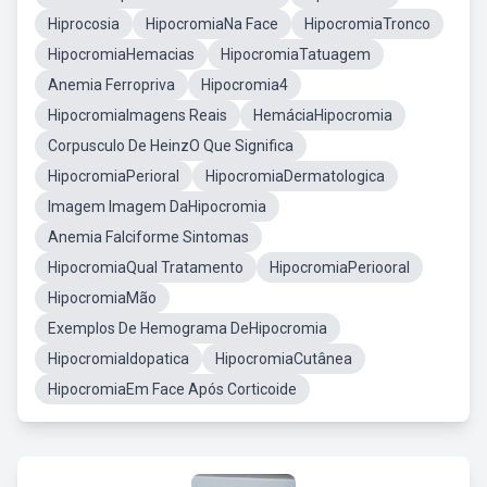
Hiprocosia
HipocromiaNa Face
HipocromiaTronco
HipocromiaHemacias
HipocromiaTatuagem
Anemia Ferropriva
Hipocromia4
HipocromiaImagens Reais
HemáciaHipocromia
Corpusculo De HeinzO Que Significa
HipocromiaPerioral
HipocromiaDermatologica
Imagem Imagem DaHipocromia
Anemia Falciforme Sintomas
HipocromiaQual Tratamento
HipocromiaPeriooral
HipocromiaMão
Exemplos De Hemograma DeHipocromia
HipocromiaIdopatica
HipocromiaCutânea
HipocromiaEm Face Após Corticoide