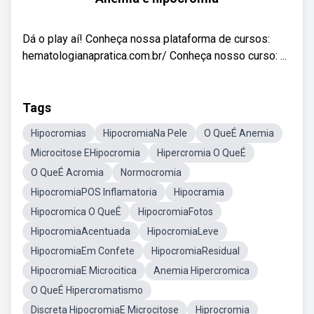
Dá o play aí! Conheça nossa plataforma de cursos:
hematologianapratica.com.br/ Conheça nosso curso: ...
Tags
Hipocromias
HipocromiaNa Pele
O QueÉ Anemia
Microcitose EHipocromia
Hipercromia O QueÉ
O QueÉ Acromia
Normocromia
HipocromiaPOS Inflamatoria
Hipocramia
Hipocromica O QueÉ
HipocromiaFotos
HipocromiaAcentuada
HipocromiaLeve
HipocromiaEm Confete
HipocromiaResidual
HipocromiaE Microcitica
Anemia Hipercromica
O QueÉ Hipercromatismo
Discreta HipocromiaE Microcitose
Hiprocromia