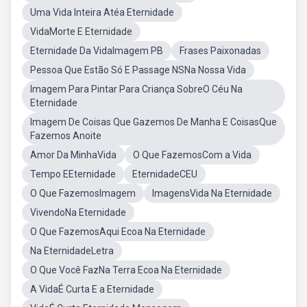
Uma Vida Inteira Atéa Eternidade
VidaMorte E Eternidade
Eternidade Da VidaImagem PB
Frases Paixonadas
Pessoa Que Estão Só E Passage NSNa Nossa Vida
Imagem Para Pintar Para Criança SobreO Céu Na
Eternidade
Imagem De Coisas Que Gazemos De Manha E CoisasQue
Fazemos Anoite
Amor Da MinhaVida
O Que FazemosCom a Vida
Tempo EEternidade
EternidadeCEU
O Que FazemosImagem
ImagensVida Na Eternidade
VivendoNa Eternidade
O Que FazemosAqui Ecoa Na Eternidade
Na EternidadeLetra
O Que Você FazNa Terra Ecoa Na Eternidade
A VidaÉ Curta E a Eternidade