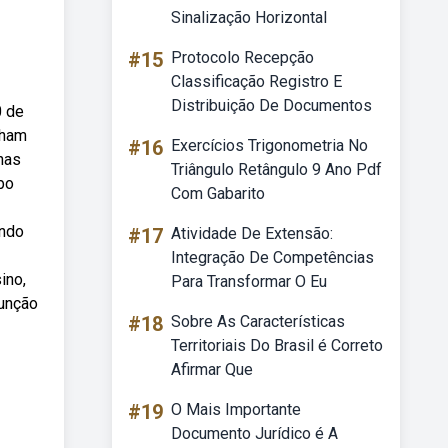
Sinalização Horizontal
#15
Protocolo Recepção
Classificação Registro E
Distribuição De Documentos
0 de
nham
#16
Exercícios Trigonometria No
nas
Triângulo Retângulo 9 Ano Pdf
bo
Com Gabarito
ando
#17
Atividade De Extensão:
Integração De Competências
ino,
Para Transformar O Eu
função
#18
Sobre As Características
Territoriais Do Brasil é Correto
Afirmar Que
#19
O Mais Importante
Documento Jurídico é A