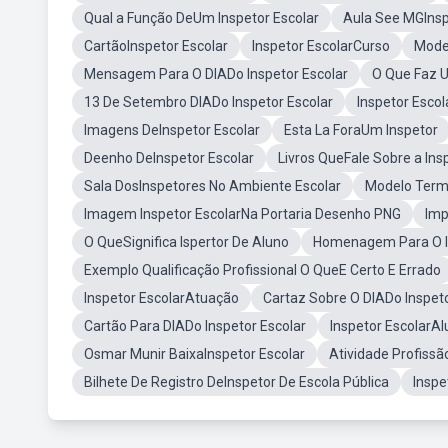
Qual a Função DeUm Inspetor Escolar
Aula See MGInsp
CartãoInspetor Escolar
Inspetor EscolarCurso
Model
Mensagem Para O DIADo Inspetor Escolar
O Que Faz U
13 De Setembro DIADo Inspetor Escolar
Inspetor Esco
Imagens DeInspetor Escolar
Esta La ForaUm Inspetor
Deenho DeInspetor Escolar
Livros QueFale Sobre a Ins
Sala DosInspetores No Ambiente Escolar
Modelo Termo
Imagem Inspetor EscolarNa Portaria Desenho PNG
Imp
O QueSignifica Ispertor De Aluno
Homenagem Para O In
Exemplo Qualificação Profissional O QueE Certo E Errado
Inspetor EscolarAtuação
Cartaz Sobre O DIADo Inspeto
Cartão Para DIADo Inspetor Escolar
Inspetor EscolarA
Osmar Munir BaixaInspetor Escolar
Atividade Profiss
Bilhete De Registro DeInspetor De Escola Pública
Inspe