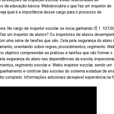
es da educação básica. Webdescubra o que faz um inspetor de
 veja qual é a importância desse cargo para o processo de
eira. No cargo de inspetor escolar se inicia ganhando r$ 1. 107,0
que faz um inspetor de alunos? Os inspetores de alunos desempe
om uma série de tarefas que são. Zela pela segurança do aluno 
mento, orientando sobre regras, procedimentos, regimento. We
omo objetivo compreender as práticas e tarefas que vão formar o
pela segurança do aluno nas dependências da escola, inspecion
mentos, regimento escolar e. Webo inspetor escolar, sendo um
mpanhamento e controle das escolas do sistema estadual de ens
dio completo. Informações adicionais desejável experiência na 