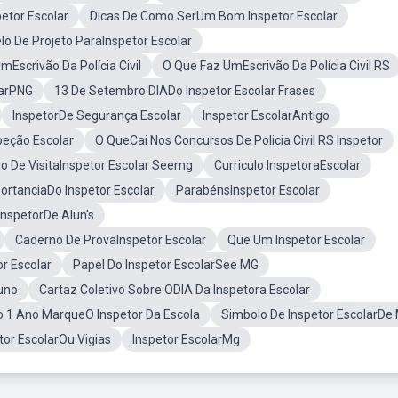
etor Escolar
Dicas De Como SerUm Bom Inspetor Escolar
o De Projeto ParaInspetor Escolar
mEscrivão Da Polícia Civil
O Que Faz UmEscrivão Da Polícia Civil RS
larPNG
13 De Setembro DIADo Inspetor Escolar Frases
InspetorDe Segurança Escolar
Inspetor EscolarAntigo
peção Escolar
O QueCai Nos Concursos De Policia Civil RS Inspetor
 De VisitaInspetor Escolar Seemg
Curriculo InspetoraEscolar
ortanciaDo Inspetor Escolar
ParabénsInspetor Escolar
spetorDe Alun's
Caderno De ProvaInspetor Escolar
Que Um Inspetor Escolar
r Escolar
Papel Do Inspetor EscolarSee MG
luno
Cartaz Coletivo Sobre ODIA Da Inspetora Escolar
ão 1 Ano MarqueO Inspetor Da Escola
Simbolo De Inspetor EscolarDe
tor EscolarOu Vigias
Inspetor EscolarMg