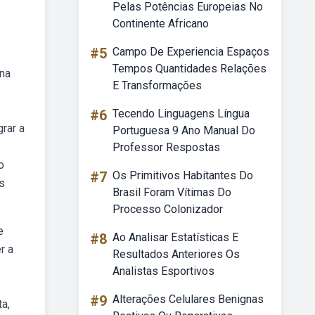
Pelas Potências Europeias No
Continente Africano
#5
Campo De Experiencia Espaços
Tempos Quantidades Relações
 na
E Transformações
#6
Tecendo Linguagens Língua
rar a
Portuguesa 9 Ano Manual Do
Professor Respostas
o
#7
Os Primitivos Habitantes Do
s
Brasil Foram Vítimas Do
Processo Colonizador
e
#8
Ao Analisar Estatísticas E
r a
Resultados Anteriores Os
Analistas Esportivos
#9
Alterações Celulares Benignas
ta,