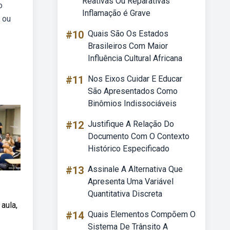
Reativas Ou Reparativas
o
Inflamação é Grave
 ou
#10
Quais São Os Estados
Brasileiros Com Maior
Influência Cultural Africana
#11
Nos Eixos Cuidar E Educar
São Apresentados Como
Binômios Indissociáveis
#12
Justifique A Relação Do
Documento Com O Contexto
Histórico Especificado
#13
Assinale A Alternativa Que
Apresenta Uma Variável
Quantitativa Discreta
aula,
#14
Quais Elementos Compõem O
Sistema De Trânsito A