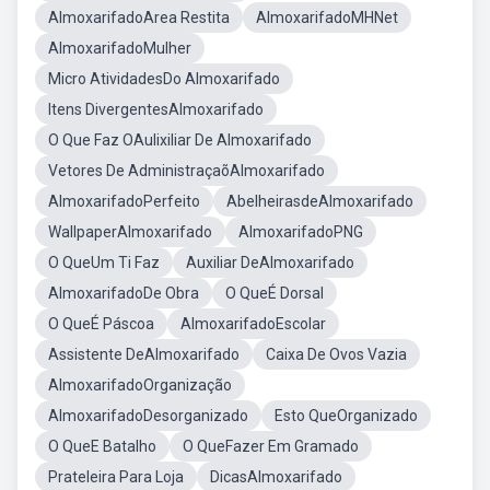
AlmoxarifadoArea Restita
AlmoxarifadoMHNet
AlmoxarifadoMulher
Micro AtividadesDo Almoxarifado
Itens DivergentesAlmoxarifado
O Que Faz OAulixiliar De Almoxarifado
Vetores De AdministraçaõAlmoxarifado
AlmoxarifadoPerfeito
AbelheirasdeAlmoxarifado
WallpaperAlmoxarifado
AlmoxarifadoPNG
O QueUm Ti Faz
Auxiliar DeAlmoxarifado
AlmoxarifadoDe Obra
O QueÉ Dorsal
O QueÉ Páscoa
AlmoxarifadoEscolar
Assistente DeAlmoxarifado
Caixa De Ovos Vazia
AlmoxarifadoOrganização
AlmoxarifadoDesorganizado
Esto QueOrganizado
O QueE Batalho
O QueFazer Em Gramado
Prateleira Para Loja
DicasAlmoxarifado