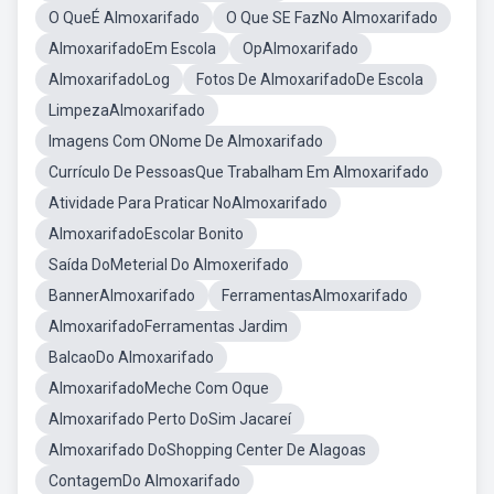
O QueÉ Almoxarifado
O Que SE FazNo Almoxarifado
AlmoxarifadoEm Escola
OpAlmoxarifado
AlmoxarifadoLog
Fotos De AlmoxarifadoDe Escola
LimpezaAlmoxarifado
Imagens Com ONome De Almoxarifado
Currículo De PessoasQue Trabalham Em Almoxarifado
Atividade Para Praticar NoAlmoxarifado
AlmoxarifadoEscolar Bonito
Saída DoMeterial Do Almoxerifado
BannerAlmoxarifado
FerramentasAlmoxarifado
AlmoxarifadoFerramentas Jardim
BalcaoDo Almoxarifado
AlmoxarifadoMeche Com Oque
Almoxarifado Perto DoSim Jacareí
Almoxarifado DoShopping Center De Alagoas
ContagemDo Almoxarifado