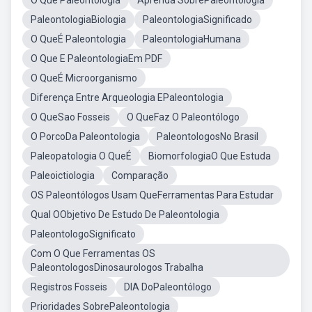
O Que Paleontologia
Aprenda SobrePaleontologia
PaleontologiaBiologia
PaleontologiaSignificado
O QueÉ Paleontologia
PaleontologiaHumana
O Que E PaleontologiaEm PDF
O QueÉ Microorganismo
Diferença Entre Arqueologia EPaleontologia
O QueSao Fosseis
O QueFaz O Paleontólogo
O PorcoDa Paleontologia
PaleontologosNo Brasil
Paleopatologia O QueÉ
BiomorfologiaO Que Estuda
Paleoictiologia
Comparação
OS Paleontólogos Usam QueFerramentas Para Estudar
Qual OObjetivo De Estudo De Paleontologia
PaleontologoSignificato
Com O Que Ferramentas OS
PaleontologosDinosaurologos Trabalha
Registros Fosseis
DIA DoPaleontólogo
Prioridades SobrePaleontologia