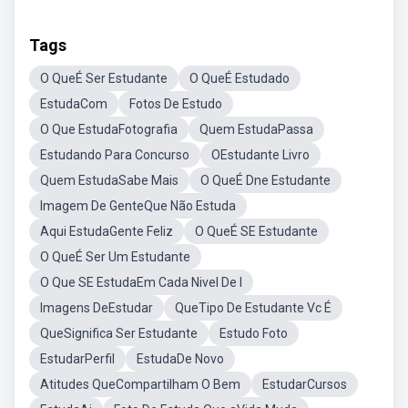
Tags
O QueÉ Ser Estudante
O QueÉ Estudado
EstudaCom
Fotos De Estudo
O Que EstudaFotografia
Quem EstudaPassa
Estudando Para Concurso
OEstudante Livro
Quem EstudaSabe Mais
O QueÉ Dne Estudante
Imagem De GenteQue Não Estuda
Aqui EstudaGente Feliz
O QueÉ SE Estudante
O QueÉ Ser Um Estudante
O Que SE EstudaEm Cada Nivel De I
Imagens DeEstudar
QueTipo De Estudante Vc É
QueSignifica Ser Estudante
Estudo Foto
EstudarPerfil
EstudaDe Novo
Atitudes QueCompartilham O Bem
EstudarCursos