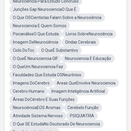
Neurociencia Para Estudo Concruso
Junções Gap NeurocienciaO Que É
O Que OSCientistas Falam Sobre a Neurociência
Neurociencia E Quem Somos
PsicanáliseO Que Estuda
Livros SobreNeurociência
Imagem DeNeurociência
Ondas Cerebrais
Ciclo DoToc
O QueÉ Substantivo
O QueÉ Neurociencia GIF
Neurociencia E Educação
O QueUm Neurociencia Faz
Faculdades Que Estuda OSNeurônios
Imagens DoCerebro
Areas QueEnvolve Neurociencia
Cerebro Humano
Imagem Inteligência Artificial
Áreas DoCérebro E Suas Funções
NeurociênciaEOS Aromas
Cerebelo Função
Atividade Sistema Nervoso
PSIQUIATRIA
O Que SE EstudaNo Doutorado De Neurociencia