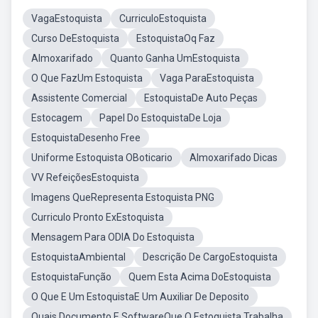
VagaEstoquista
CurriculoEstoquista
Curso DeEstoquista
EstoquistaOq Faz
Almoxarifado
Quanto Ganha UmEstoquista
O Que FazUm Estoquista
Vaga ParaEstoquista
Assistente Comercial
EstoquistaDe Auto Peças
Estocagem
Papel Do EstoquistaDe Loja
EstoquistaDesenho Free
Uniforme Estoquista OBoticario
Almoxarifado Dicas
VV RefeiçõesEstoquista
Imagens QueRepresenta Estoquista PNG
Curriculo Pronto ExEstoquista
Mensagem Para ODIA Do Estoquista
EstoquistaAmbiental
Descrição De CargoEstoquista
EstoquistaFunção
Quem Esta Acima DoEstoquista
O Que E Um EstoquistaE Um Auxiliar De Deposito
Quais Documento E SoftwareQue O Estoquista Trabalha