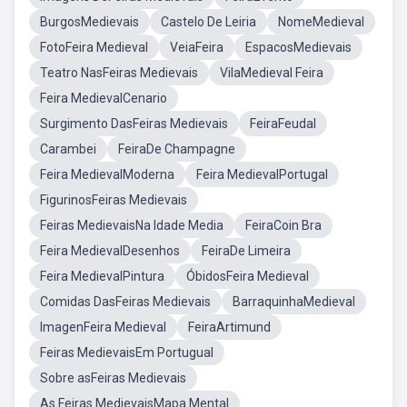
BurgosMedievais
Castelo De Leiria
NomeMedieval
FotoFeira Medieval
VeiaFeira
EspacosMedievais
Teatro NasFeiras Medievais
VilaMedieval Feira
Feira MedievalCenario
Surgimento DasFeiras Medievais
FeiraFeudal
Carambei
FeiraDe Champagne
Feira MedievalModerna
Feira MedievalPortugal
FigurinosFeiras Medievais
Feiras MedievaisNa Idade Media
FeiraCoin Bra
Feira MedievalDesenhos
FeiraDe Limeira
Feira MedievalPintura
ÓbidosFeira Medieval
Comidas DasFeiras Medievais
BarraquinhaMedieval
ImagenFeira Medieval
FeiraArtimund
Feiras MedievaisEm Portugual
Sobre asFeiras Medievais
As Feiras MedievaisMapa Mental