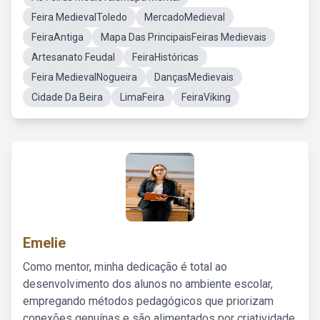
Feira MedievalToledo
MercadoMedieval
FeiraAntiga
Mapa Das PrincipaisFeiras Medievais
Artesanato Feudal
FeiraHistóricas
Feira MedievalNogueira
DançasMedievais
Cidade Da Beira
LimaFeira
FeiraViking
Emelie
Como mentor, minha dedicação é total ao
desenvolvimento dos alunos no ambiente escolar,
empregando métodos pedagógicos que priorizam
conexões genuínas e são alimentados por criatividade