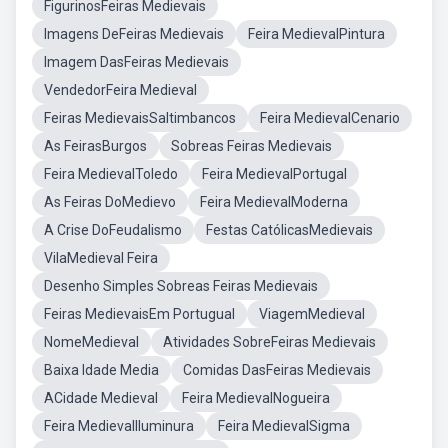
FigurinosFeiras Medievais
Imagens DeFeiras Medievais
Feira MedievalPintura
Imagem DasFeiras Medievais
VendedorFeira Medieval
Feiras MedievaisSaltimbancos
Feira MedievalCenario
As FeirasBurgos
Sobreas Feiras Medievais
Feira MedievalToledo
Feira MedievalPortugal
As Feiras DoMedievo
Feira MedievalModerna
A Crise DoFeudalismo
Festas CatólicasMedievais
VilaMedieval Feira
Desenho Simples Sobreas Feiras Medievais
Feiras MedievaisEm Portugual
ViagemMedieval
NomeMedieval
Atividades SobreFeiras Medievais
Baixa Idade Media
Comidas DasFeiras Medievais
ACidade Medieval
Feira MedievalNogueira
Feira MedievalIluminura
Feira MedievalSigma