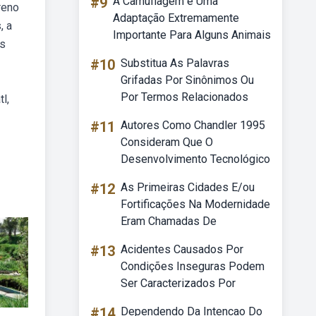
#9
A Camuflagem é Uma
reno
Adaptação Extremamente
, a
Importante Para Alguns Animais
os
#10
Substitua As Palavras
Grifadas Por Sinônimos Ou
Por Termos Relacionados
l,
#11
Autores Como Chandler 1995
Consideram Que O
Desenvolvimento Tecnológico
#12
As Primeiras Cidades E/ou
Fortificações Na Modernidade
Eram Chamadas De
#13
Acidentes Causados Por
Condições Inseguras Podem
Ser Caracterizados Por
#14
Dependendo Da Intencao Do