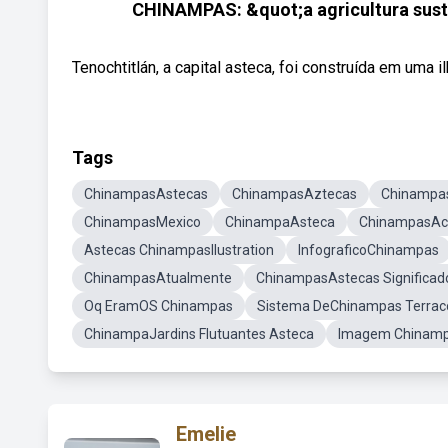
CHINAMPAS: &quot;a agricultura suste
Tenochtitlán, a capital asteca, foi construída em uma 
Tags
ChinampasAstecas
ChinampasAztecas
Chinampa
ChinampasMexico
ChinampaAsteca
ChinampasAc
Astecas ChinampasIlustration
InfograficoChinampas
ChinampasAtualmente
ChinampasAstecas Significad
Oq EramOS Chinampas
Sistema DeChinampas Terrac
ChinampaJardins Flutuantes Asteca
Imagem Chinam
Emelie