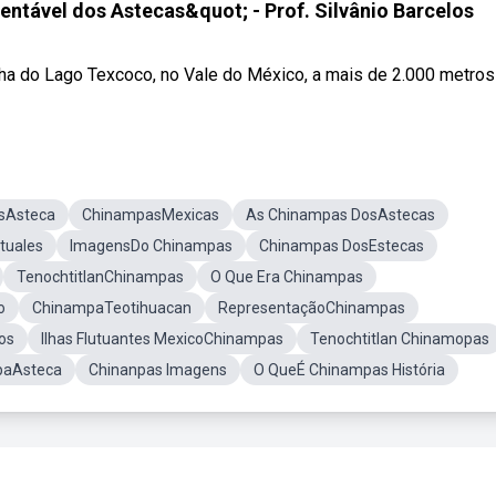
ntável dos Astecas&quot; - Prof. Silvânio Barcelos
ilha do Lago Texcoco, no Vale do México, a mais de 2.000 metros d
sAsteca
ChinampasMexicas
As Chinampas DosAstecas
tuales
ImagensDo Chinampas
Chinampas DosEstecas
TenochtitlanChinampas
O Que Era Chinampas
o
ChinampaTeotihuacan
RepresentaçãoChinampas
os
Ilhas Flutuantes MexicoChinampas
Tenochtitlan Chinamopas
paAsteca
Chinanpas Imagens
O QueÉ Chinampas História