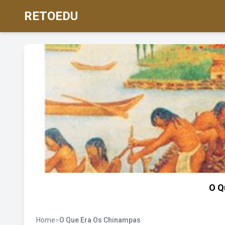
RETOEDU
O Q
Home
>
O Que Era Os Chinampas