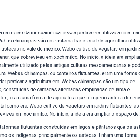
a na região da mesoamérica. nessa prática era utilizada uma ma
ebas chinampas são um sistema tradicional de agricultura utili
astecas no vale do méxico. Webo cultivo de vegetais em jardin
ar, que sobreviveu em xochimilco. No início, a ideia era ampliar
nalmente utilizado pelas antigas culturas mesoamericanas e p
tura. Webas chinampas, ou canteiros flutuantes, eram uma forma 
der praticar a agricultura em. Webas chinampas são um tipo de
, construídas de camadas alternadas empilhadas de lama e
tes, eram uma forma de agricultura que o império asteca desen
 tal como era. Webo cultivo de vegetais em jardins flutuantes, as
viveu em xochimilco. No início, a ideia era ampliar o espaço de.
aformas flutuantes construídas em lagos e pântanos que os as
mo os indígenas, principalmente os astecas, tinham uma forma