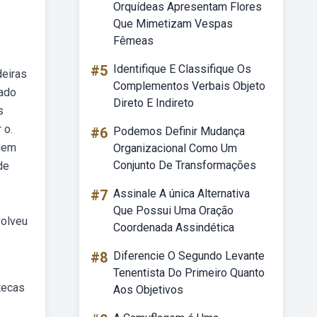
Orquídeas Apresentam Flores
Que Mimetizam Vespas
Fêmeas
#5
Identifique E Classifique Os
deiras
Complementos Verbais Objeto
zado
Direto E Indireto
s
 o.
#6
Podemos Definir Mudança
odem
Organizacional Como Um
Conjunto De Transformações
de
#7
Assinale A única Alternativa
Que Possui Uma Oração
volveu
Coordenada Assindética
#8
Diferencie O Segundo Levante
Tenentista Do Primeiro Quanto
tecas
Aos Objetivos