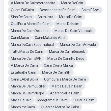
A Marca De CaimVerdadeira
Marca DeCain
Quem FoiCaim
DescendentesDe Caim
Caim EAbel
SinalDe Caim
CaimLivro
MracaDe Caim
QualEra a Marca De Caim
Marca DeKaim
Marca De CaimDesenho
Marca De CaimVersiculo
CaimMarco
CaimMatando Abel
Marca DeCain Supernatural
Marca De CaimAtivada
TattoMarca De Caim
Marca De CaimBerserk
Marca De CaimSPN
Marca De CaimNo Dedo
A Marca Do Caim
Caim Coma Marca
EstatuaDe Caim
Marca De CaimGIF
Caim EAbel Bíblia
ComoEra a Marca De Caim
Marca De CaimLucifer
Marca DeCain Dean
Marca De CaimNegro
AparenciaDe Caim
Maca DeCain
IdeogramaDe Caim
FuriaDe Caim
March theCaim
Quadroa Marca De Caim