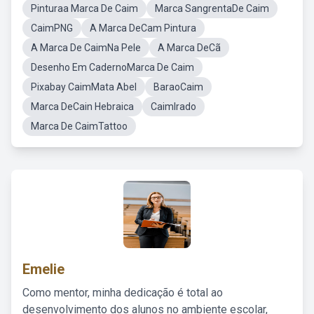
Pinturaa Marca De Caim
Marca SangrentaDe Caim
CaimPNG
A Marca DeCam Pintura
A Marca De CaimNa Pele
A Marca DeCã
Desenho Em CadernoMarca De Caim
Pixabay CaimMata Abel
BaraoCaim
Marca DeCain Hebraica
CaimIrado
Marca De CaimTattoo
Emelie
Como mentor, minha dedicação é total ao
desenvolvimento dos alunos no ambiente escolar,