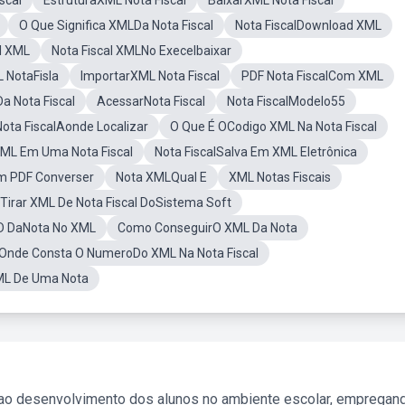
scal
EstruturaXML Nota Fiscal
BaixarXML Nota Fiscal
O Que Significa XMLDa Nota Fiscal
Nota FiscalDownload XML
l XML
Nota Fiscal XMLNo Execelbaixar
 NotaFisla
ImportarXML Nota Fiscal
PDF Nota FiscalCom XML
 Nota Fiscal
AcessarNota Fiscal
Nota FiscalModelo55
ota FiscalAonde Localizar
O Que É OCodigo XML Na Nota Fiscal
ML Em Uma Nota Fiscal
Nota FiscalSalva Em XML Eletrônica
Em PDF Converser
Nota XMLQual E
XML Notas Fiscais
irar XML De Nota Fiscal DoSistema Soft
ID DaNota No XML
Como ConseguirO XML Da Nota
Onde Consta O NumeroDo XML Na Nota Fiscal
L De Uma Nota
 ao desenvolvimento dos alunos no ambiente escolar, empregan