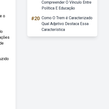
Compreender O Vínculo Entre
Política E Educação
e o
#20
Como O Trem é Caracterizado
Qual Adjetivo Destaca Essa
Característica
do
mações
ade
duzido