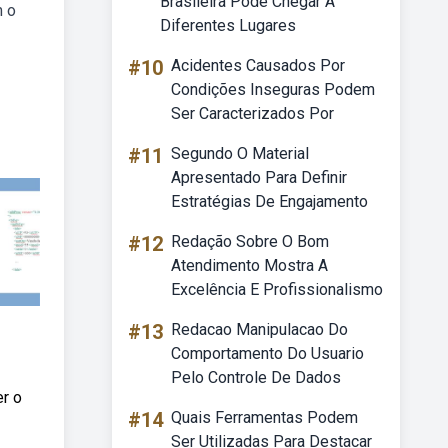
Brasileira Pode Chegar A
m o
Diferentes Lugares
#10
Acidentes Causados Por
Condições Inseguras Podem
Ser Caracterizados Por
#11
Segundo O Material
Apresentado Para Definir
Estratégias De Engajamento
#12
Redação Sobre O Bom
Atendimento Mostra A
Excelência E Profissionalismo
#13
Redacao Manipulacao Do
Comportamento Do Usuario
Pelo Controle De Dados
er o
#14
Quais Ferramentas Podem
Ser Utilizadas Para Destacar