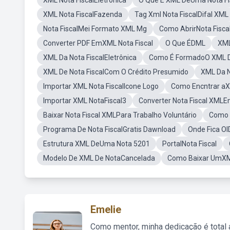
XML Nota FiscalEletronica
O Que É XML DeUma Nota Fi
XML Nota FiscalFazenda
Tag Xml Nota FiscalDifal XML
Nota FiscalMei Formato XML Mg
Como AbrirNota Fisca
Converter PDF EmXML Nota Fiscal
O Que ÉDML
XML
XML Da Nota FiscalEletrônica
Como É FormadoO XML Da
XML De Nota FiscalCom O Crédito Presumido
XML Da N
Importar XML Nota FiscalIcone Logo
Como Encntrar aX
Importar XML NotaFiscal3
Converter Nota Fiscal XML
Baixar Nota Fiscal XMLPara Trabalho Voluntário
Como T
Programa De Nota FiscalGratis Dawnload
Onde Fica O
Estrutura XML DeUma Nota 5201
PortalNota Fiscal
Modelo De XML De NotaCancelada
Como Baixar UmXM
Emelie
Como mentor, minha dedicação é total