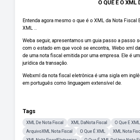
O QUE É O XML
Entenda agora mesmo o que é o XML da Nota Fiscal El
XML ...
Weba seguir, apresentamos um guia passo a passo sobr
com o estado em que você se encontra,. Webo xml da 
de uma nota fiscal emitida por uma empresa. Ele é um
jurídica da transação.
Webxml da nota fiscal eletrônica é uma sigla em ingl
em português como linguagem extensível de.
Tags
XML De Nota Fiscal
XML DaNota Fiscal
O Que E XML
ArquivoXML Nota Fiscal
O Que É XML
XML Nota Fis