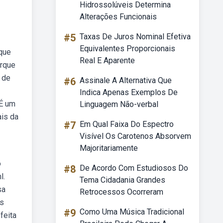
Hidrossolúveis Determina
Alterações Funcionais
#5
Taxas De Juros Nominal Efetiva
Equivalentes Proporcionais
que
Real E Aparente
orque
 de
#6
Assinale A Alternativa Que
Indica Apenas Exemplos De
 É um
Linguagem Não-verbal
ais da
#7
Em Qual Faixa Do Espectro
Visível Os Carotenos Absorvem
Majoritariamente
o
#8
De Acordo Com Estudiosos Do
l.
Tema Cidadania Grandes
sa
Retrocessos Ocorreram
es
#9
Como Uma Música Tradicional
feita