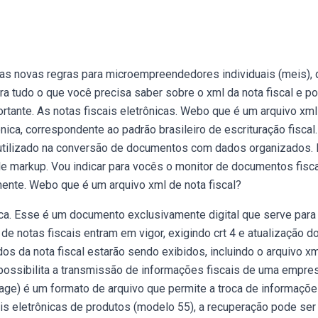
as novas regras para microempreendedores individuais (meis), 
a tudo o que você precisa saber sobre o xml da nota fiscal e p
tante. As notas fiscais eletrônicas. Webo que é um arquivo xml
ônica, correspondente ao padrão brasileiro de escrituração fiscal.
l utilizado na conversão de documentos com dados organizados.
ble markup. Vou indicar para vocês o monitor de documentos fisc
mente. Webo que é um arquivo xml de nota fiscal?
nica. Esse é um documento exclusivamente digital que serve para
 notas fiscais entram em vigor, exigindo crt 4 e atualização d
s da nota fiscal estarão sendo exibidos, incluindo o arquivo xm
 possibilita a transmissão de informações fiscais de uma empre
guage) é um formato de arquivo que permite a troca de informaçõ
is eletrônicas de produtos (modelo 55), a recuperação pode ser 