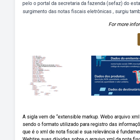
pelo o portal da secretaria da fazenda (sefaz) do es
surgimento das notas fiscais eletrônicas , surgiu tam
For more infor
A sigla vem de “extensible markup. Webo arquivo xml de
sendo o formato utilizado para registro das informaç
que é o xml de nota fiscal e sua relevância é fundame
Webtire suas dúvidas sobre o arquivo xml da nota fis