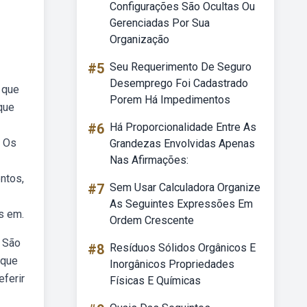
Configurações São Ocultas Ou
Gerenciadas Por Sua
Organização
#5
Seu Requerimento De Seguro
Desemprego Foi Cadastrado
 que
Porem Há Impedimentos
que
#6
Há Proporcionalidade Entre As
. Os
Grandezas Envolvidas Apenas
Nas Afirmações:
ntos,
#7
Sem Usar Calculadora Organize
As Seguintes Expressões Em
s em.
Ordem Crescente
. São
#8
Resíduos Sólidos Orgânicos E
 que
Inorgânicos Propriedades
eferir
Físicas E Químicas