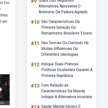
#9
Quais Das Seguintes
as (ou
Alternativas Apresenta O
s
Antônimo Da Palavra Agitado
anhas
 é um
#10
São Características Da
Primeira Geração Do
Romantismo Brasileiro Exceto
#11
Nas Teorias Do Currículo Há
Muitas Influências De
Diferentes Ideologias
#12
Indique Duas Práticas
Políticas Existentes Durante A
Primeira República
#13
Com Relação às
Características Da Moeda
Indique A Alternativa Incorreta
#14
Saúde Mental Gênero E