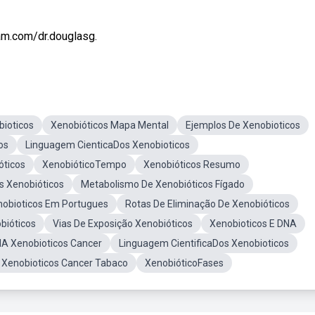
am.com/dr.douglasg.
bioticos
Xenobióticos Mapa Mental
Ejemplos De Xenobioticos
os
Linguagem CienticaDos Xenobioticos
óticos
XenobióticoTempo
Xenobióticos Resumo
s Xenobióticos
Metabolismo De Xenobióticos Fígado
nobioticos Em Portugues
Rotas De Eliminação De Xenobióticos
bióticos
Vias De Exposição Xenobióticos
Xenobioticos E DNA
NA Xenobioticos Cancer
Linguagem CientificaDos Xenobioticos
 Xenobioticos Cancer Tabaco
XenobióticoFases