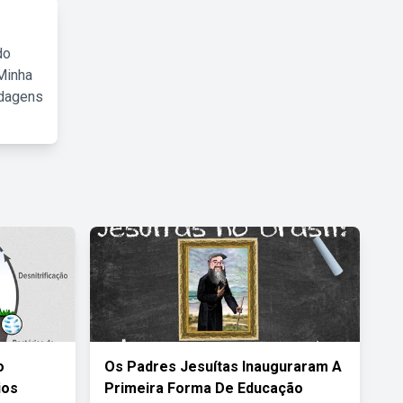
do
Minha
rdagens
o
Os Padres Jesuítas Inauguraram A
ios
Primeira Forma De Educação