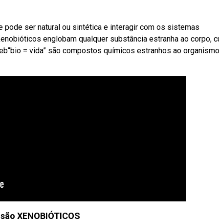
 pode ser natural ou sintética e interagir com os sistemas
 Xenobióticos englobam qualquer substância estranha ao corpo, c
eb“bio = vida” são compostos químicos estranhos ao organism
 são XENOBIÓTICOS