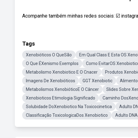
Acompanhe também minhas redes sociais: ☑️ instagr
Tags
Xenobióticos O QueSão
Em Qual Class E Esta OS Xeno
O Que ÉXenismo Exemplos
Como EvitarOS Xenobiotic
Metabolismo Xenobiotico E O Cnacer
Produtos Xenobi
Imagens De Xenobióticos
GGT Xenobiotic
Alimento
Metabolismos XenobióticoE O Câncer
Slides Sobre Xe
Xenobioticos Etimologia Significado
Caminho DosXeno
Solubidade DoXenobiotico Na Toxicocinetica
Adulto D
Classificação ToxicologicaDos Xenobiotico
Adulto DNA