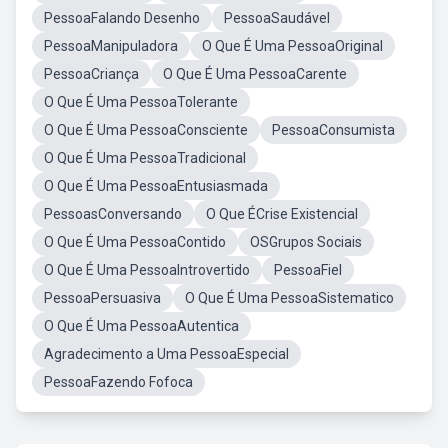
PessoaFalando Desenho
PessoaSaudável
PessoaManipuladora
O Que É Uma PessoaOriginal
PessoaCriança
O Que É Uma PessoaCarente
O Que É Uma PessoaTolerante
O Que É Uma PessoaConsciente
PessoaConsumista
O Que É Uma PessoaTradicional
O Que É Uma PessoaEntusiasmada
PessoasConversando
O Que ÉCrise Existencial
O Que É Uma PessoaContido
OSGrupos Sociais
O Que É Uma PessoaIntrovertido
PessoaFiel
PessoaPersuasiva
O Que É Uma PessoaSistematico
O Que É Uma PessoaAutentica
Agradecimento a Uma PessoaEspecial
PessoaFazendo Fofoca