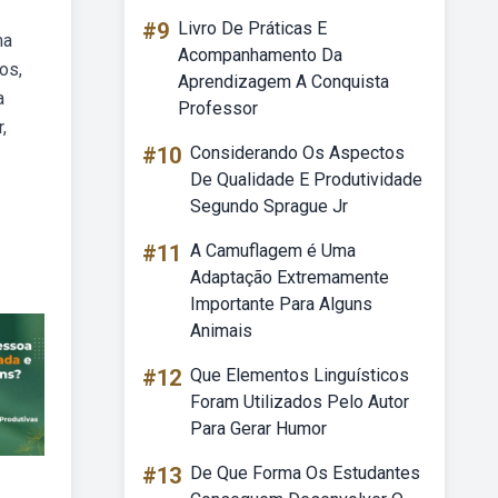
#9
Livro De Práticas E
ma
Acompanhamento Da
os,
Aprendizagem A Conquista
a
Professor
,
#10
Considerando Os Aspectos
De Qualidade E Produtividade
Segundo Sprague Jr
#11
A Camuflagem é Uma
Adaptação Extremamente
Importante Para Alguns
Animais
#12
Que Elementos Linguísticos
Foram Utilizados Pelo Autor
Para Gerar Humor
#13
De Que Forma Os Estudantes