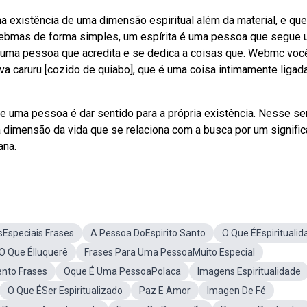
a existência de uma dimensão espiritual além da material, e que
ebmas de forma simples, um espírita é uma pessoa que segue
, é uma pessoa que acredita e se dedica a coisas que. Webmc voc
va caruru [cozido de quiabo], que é uma coisa intimamente ligad
e uma pessoa é dar sentido para a própria existência. Nesse se
dimensão da vida que se relaciona com a busca por um signifi
ana.
Especiais Frases
A Pessoa DoEspirito Santo
O Que ÉEspiritualid
O Que ÉIluquerê
Frases Para Uma PessoaMuito Especial
nto Frases
Oque É Uma PessoaPolaca
Imagens Espiritualidade
O Que ÉSer Espiritualizado
Paz E Amor
Imagen De Fé