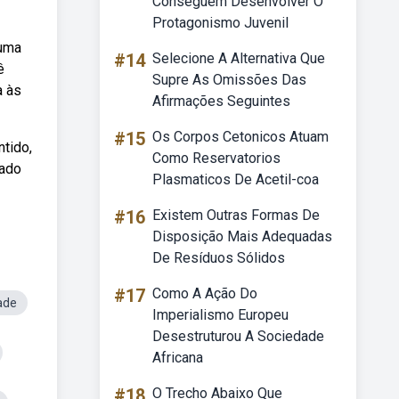
Conseguem Desenvolver O
Protagonismo Juvenil
 uma
#14
Selecione A Alternativa Que
ê
Supre As Omissões Das
a às
Afirmações Seguintes
#15
Os Corpos Cetonicos Atuam
ntido,
Como Reservatorios
cado
Plasmaticos De Acetil-coa
#16
Existem Outras Formas De
Disposição Mais Adequadas
De Resíduos Sólidos
#17
Como A Ação Do
ade
Imperialismo Europeu
Desestruturou A Sociedade
Africana
#18
O Trecho Abaixo Que