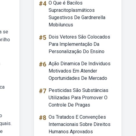
#4
O Que é Bacilos
Supracitoplasmáticos
Sugestivos De Gardnerella
Mobiluncus
a se
#5
Dois Vetores São Colocados
rilho
Para Implementação Da
Personalização Do Ensino
a
#6
Ação Dinamica De Individuos
Motivados Em Atender
Oportunidades De Mercado
ica
#7
Pesticidas São Substâncias
Utilizadas Para Promover O
Controle De Pragas
o
#8
Os Tratados E Convenções
quais.
Internacionais Sobre Direitos
 e
Humanos Aprovados