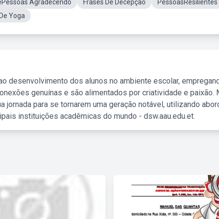
ePessoas Agradecendo
Frases De Decepção
PessoasResilientes
De Yoga
 ao desenvolvimento dos alunos no ambiente escolar, empregan
nexões genuínas e são alimentados por criatividade e paixão. 
a jornada para se tornarem uma geração notável, utilizando abo
ipais instituições acadêmicas do mundo - dsw.aau.edu.et.