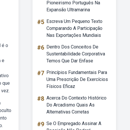
Pioneirismo Português Na
Expansão Ultramarina
#5
Escreva Um Pequeno Texto
Comparando A Participação
Nas Exportações Mundiais
l é o
#6
Dentro Dos Conceitos De
Sustentabilidade Corporativa
a e
Temos Que Dar Enfase
#7
Princípios Fundamentais Para
ativo
Uma Prescrição De Exercícios
o que
Físicos Eficaz
 vez.
#8
Acerca Do Contexto Histórico
m
Do Arcadismo Quais As
bculto
Alternativas Corretas
ento
#9
Se O Empregado Assinar A
o.