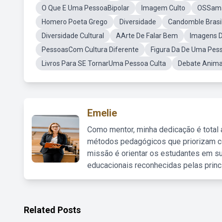
O Que E Uma PessoaBipolar
Imagem Culto
OSSama
Homero Poeta Grego
Diversidade
Candomble Brasi
Diversidade Cultural
AArte De Falar Bem
Imagens D
PessoasCom Cultura Diferente
Figura Da De Uma Pes
Livros Para SE TornarUma Pessoa Culta
Debate Anim
Emelie
Como mentor, minha dedicação é total
métodos pedagógicos que priorizam co
missão é orientar os estudantes em su
educacionais reconhecidas pelas princ
Related Posts