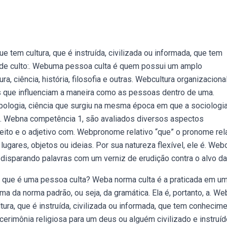
e tem cultura, que é instruída, civilizada ou informada, que tem
 de culto:. Webuma pessoa culta é quem possui um amplo
a, ciência, história, filosofia e outras. Webcultura organizaciona
s que influenciam a maneira como as pessoas dentro de uma.
pologia, ciência que surgiu na mesma época em que a sociologi
ua. Webna competência 1, são avaliados diversos aspectos
eito e o adjetivo com. Webpronome relativo “que” o pronome rel
 lugares, objetos ou ideias. Por sua natureza flexível, ele é. Web
 disparando palavras com um verniz de erudição contra o alvo da
 O que é uma pessoa culta? Weba norma culta é a praticada em u
a da norma padrão, ou seja, da gramática. Ela é, portanto, a. We
tura, que é instruída, civilizada ou informada, que tem conhecim
erimônia religiosa para um deus ou alguém civilizado e instruíd