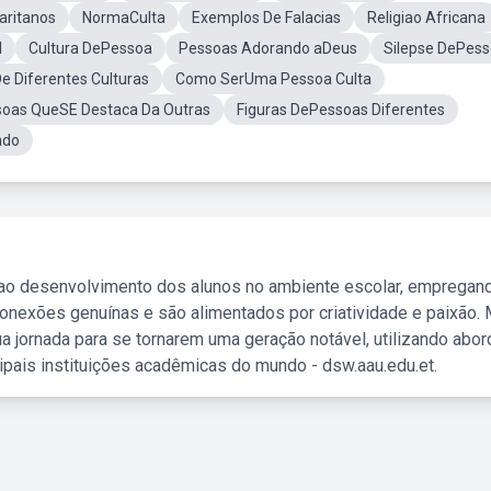
ritanos
NormaCulta
Exemplos De Falacias
Religiao Africana
l
Cultura DePessoa
Pessoas Adorando aDeus
Silepse DePes
e Diferentes Culturas
Como SerUma Pessoa Culta
soas QueSE Destaca Da Outras
Figuras DePessoas Diferentes
ado
 ao desenvolvimento dos alunos no ambiente escolar, empregan
nexões genuínas e são alimentados por criatividade e paixão. 
a jornada para se tornarem uma geração notável, utilizando abo
ipais instituições acadêmicas do mundo - dsw.aau.edu.et.