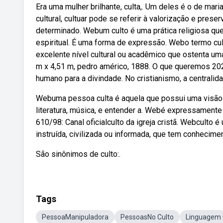
Era uma mulher brilhante, culta,. Um deles é o de mar
cultural, cultuar pode se referir à valorização e pre
determinado. Webum culto é uma prática religiosa qu
espiritual. É uma forma de expressão. Webo termo cul
excelente nível cultural ou acadêmico que ostenta uma
m x 4,51 m, pedro américo, 1888. O que queremos 202
humano para a divindade. No cristianismo, a centralida
Webuma pessoa culta é aquela que possui uma visão 
literatura, música, e entender a. Webé expressamente pr
610/98: Canal oficialculto da igreja cristã. Webculto 
instruída, civilizada ou informada, que tem conhecime
São sinônimos de culto:.
Tags
PessoaManipuladora
PessoasNo Culto
Linguagem 