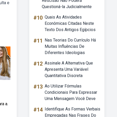
Rescisão Não Poderá
ulta e
Questioná-la Judicialmente
#10
Quais As Atividades
Econômicas Citadas Neste
Texto Dos Antigos Egípcios
#11
Nas Teorias Do Currículo Há
Muitas Influências De
Diferentes Ideologias
#12
Assinale A Alternativa Que
Apresenta Uma Variável
Quantitativa Discreta
#13
Ao Utilizar Fórmulas
Condicionais Para Expressar
Uma Mensagem Você Deve
ra a.
#14
Identifique As Formas Verbais
Empregadas Nas Frases Do