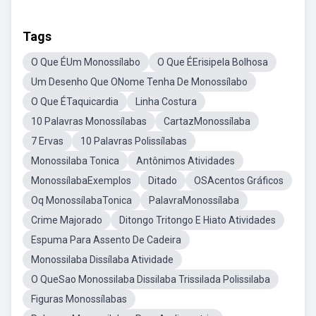
Tags
O Que ÉUm Monossílabo
O Que ÉErisipela Bolhosa
Um Desenho Que ONome Tenha De Monossílabo
O Que ÉTaquicardia
Linha Costura
10 Palavras Monossílabas
CartazMonossílaba
7 Ervas
10 Palavras Polissílabas
Monossilaba Tonica
Antônimos Atividades
MonossílabaExemplos
Ditado
OSAcentos Gráficos
Oq MonossílabaTonica
PalavraMonossílaba
Crime Majorado
Ditongo Tritongo E Hiato Atividades
Espuma Para Assento De Cadeira
Monossilaba Dissílaba Atividade
O QueSao Monossilaba Dissilaba Trissilada Polissilaba
Figuras Monossílabas