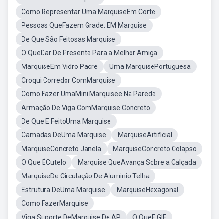
Como Representar Uma MarquiseEm Corte
Pessoas QueFazem Grade. EM Marquise
De Que São Feitosas Marquise
O QueDar De Presente Para a Melhor Amiga
MarquiseEm Vidro Pacre
Uma MarquisePortuguesa
Croqui Corredor ComMarquise
Como Fazer UmaMini Marquisee Na Parede
Armação De Viga ComMarquise Concreto
De Que E FeitoUma Marquise
Camadas DeUma Marquise
MarquiseArtificial
MarquiseConcreto Janela
MarquiseConcreto Colapso
O Que ÉCutelo
Marquise QueAvança Sobre a Calçada
MarquiseDe Circulação De Aluminio Telha
Estrutura DeUma Marquise
MarquiseHexagonal
Como FazerMarquise
Viga Suporte DeMarquise De AP
O QueE GIF