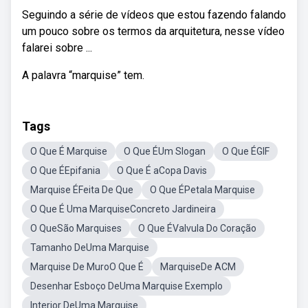
Seguindo a série de vídeos que estou fazendo falando
um pouco sobre os termos da arquitetura, nesse vídeo
falarei sobre ...
A palavra “marquise” tem.
Tags
O Que É Marquise
O Que ÉUm Slogan
O Que ÉGIF
O Que ÉEpifania
O Que É aCopa Davis
Marquise ÉFeita De Que
O Que ÉPetala Marquise
O Que É Uma MarquiseConcreto Jardineira
O QueSão Marquises
O Que ÉValvula Do Coração
Tamanho DeUma Marquise
Marquise De MuroO Que É
MarquiseDe ACM
Desenhar Esboço DeUma Marquise Exemplo
Interior DeUma Marquise