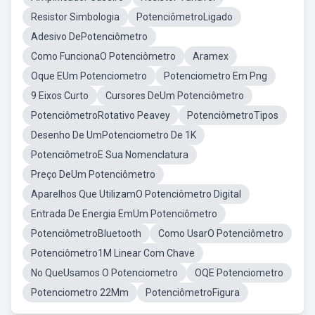
Resistor Simbologia
PotenciômetroLigado
Adesivo DePotenciômetro
Como FuncionaO Potenciômetro
Aramex
Oque EUm Potenciometro
Potenciometro Em Png
9 Eixos Curto
Cursores DeUm Potenciômetro
PotenciômetroRotativo Peavey
PotenciômetroTipos
Desenho De UmPotenciometro De 1K
PotenciômetroE Sua Nomenclatura
Preço DeUm Potenciômetro
Aparelhos Que UtilizamO Potenciômetro Digital
Entrada De Energia EmUm Potenciômetro
PotenciômetroBluetooth
Como UsarO Potenciômetro
Potenciômetro1M Linear Com Chave
No QueUsamos O Potenciometro
OQE Potenciometro
Potenciometro 22Mm
PotenciômetroFigura