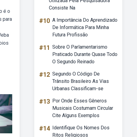
Utilizada Pela Pesquisadora
Consiste Na
o é o
s para
#10
A Importância Do Aprendizado
De Informática Para Minha
Futura Profissão
 Weba
pios
#11
Sobre O Parlamentarismo
Praticado Durante Quase Todo
O Segundo Reinado
#12
Segundo O Código De
Trânsito Brasileiro As Vias
Urbanas Classificam-se
#13
Por Onde Esses Gêneros
Musicais Costumam Circular
Cite Alguns Exemplos
#14
Identifique Os Nomes Dos
Ritos Religiosos