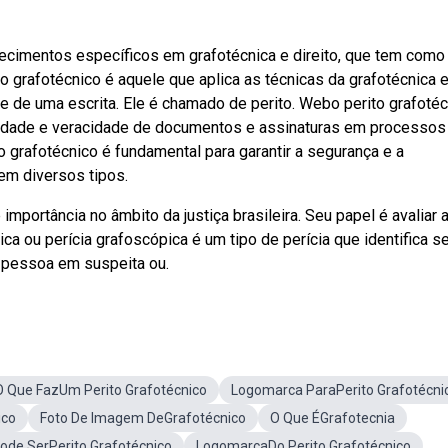
ecimentos específicos em grafotécnica e direito, que tem como
o grafotécnico é aquele que aplica as técnicas da grafotécnica 
de de uma escrita. Ele é chamado de perito. Webo perito grafoté
ticidade e veracidade de documentos e assinaturas em processos
 grafotécnico é fundamental para garantir a segurança e a
em diversos tipos.
mportância no âmbito da justiça brasileira. Seu papel é avaliar 
ca ou perícia grafoscópica é um tipo de perícia que identifica s
a pessoa em suspeita ou.
O Que FazUm Perito Grafotécnico
Logomarca ParaPerito Grafotécni
ico
Foto De Imagem DeGrafotécnico
O Que ÉGrafotecnia
de SerPerito Grafotécnico
LogomarcaDo Perito Grafotécnico