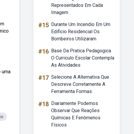
Representados Em Cada
Imagem
em
#15
Durante Um Incendio Em Um
cnico
Edificio Residencial Os
Bombeiros Utilizaram
#16
Base Da Pratica Pedagogica
O Curriculo Escolar Contempla
a
As Atividades
e uma
#17
Selecione A Alternativa Que
Descreve Corretamente A
Ferramenta Formas:
#18
Diariamente Podemos
Observar Que Reações
co
Químicas E Fenômenos
Físicos