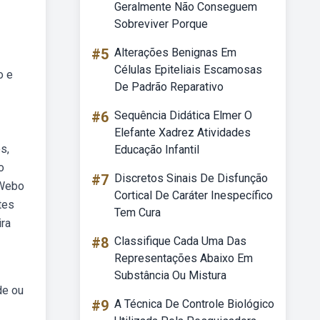
Geralmente Não Conseguem
Sobreviver Porque
#5
Alterações Benignas Em
Células Epiteliais Escamosas
o e
De Padrão Reparativo
#6
Sequência Didática Elmer O
Elefante Xadrez Atividades
s,
Educação Infantil
o
#7
Discretos Sinais De Disfunção
 Webo
Cortical De Caráter Inespecífico
tes
Tem Cura
ira
#8
Classifique Cada Uma Das
Representações Abaixo Em
Substância Ou Mistura
de ou
#9
A Técnica De Controle Biológico