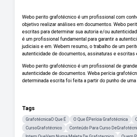
Webo perito grafotécnico é um profissional com conh
objetivo realizar análises em documentos. Webo perit
escritas para determinar sua autoria e/ou autenticida
é um profissional fundamental para garantir a auten
judiciais e em. Webem resumo, o trabalho de um perito
autenticidade de documentos, assinaturas e escritas 
Webo perito grafotécnico é um profissional de grande i
autenticidade de documentos. Weba perícia grafotécni
determinada escrita foi feita a partir do punho de um
Tags
GrafotécnicaO Que É
O Que ÉPerícia Grafotécnica
CursoGrafotécnico
Conteúdo Para Curso DeGrafotécn
Intem QueVem Numa Maleta De Grafotecnico
Quem Po