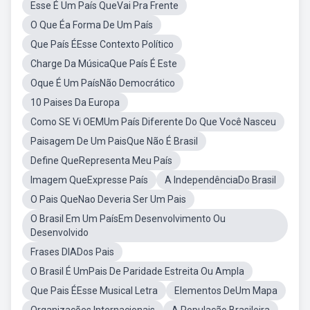
Esse É Um País QueVai Pra Frente
O Que Éa Forma De Um País
Que País ÉEsse Contexto Político
Charge Da MúsicaQue País É Este
Oque É Um PaísNão Democrático
10 Paises Da Europa
Como SE Vi OEMUm País Diferente Do Que Você Nasceu
Paisagem De Um PaisQue Não É Brasil
Define QueRepresenta Meu País
Imagem QueExpresse País
A IndependênciaDo Brasil
O Pais QueNao Deveria Ser Um Pais
O Brasil Em Um PaísEm Desenvolvimento Ou
Desenvolvido
Frases DIADos Pais
O Brasil É UmPais De Paridade Estreita Ou Ampla
Que Pais ÉEsse Musical Letra
Elementos DeUm Mapa