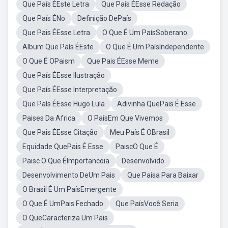
Que País ÉEste Letra
Que País ÉEsse Redação
Que País ÉNo
Definição DePaís
Que Pais ÉEsse Letra
O Que É Um PaísSoberano
Album Que País ÉEste
O Que É Um PaísIndependente
O Que É OPaism
Que Pais ÉEsse Meme
Que País ÉEsse Ilustração
Que País ÉEsse Interpretação
Que País ÉEsse Hugo Lula
Adivinha QuePais É Esse
Paises Da Africa
O PaísEm Que Vivemos
Que Pais ÉEsse Citação
Meu País É OBrasil
Equidade QuePais É Esse
PaiscO Que É
Paisc O Que ÉImportancoia
Desenvolvido
Desenvolvimento DeUm Pais
Que Paísa Para Baixar
O Brasil É Um PaísEmergente
O Que É UmPais Fechado
Que PaísVocê Seria
O QueCaracteriza Um Pais