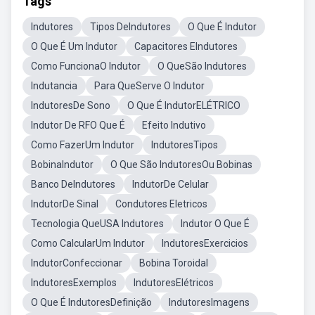
Tags
Indutores
Tipos DeIndutores
O Que É Indutor
O Que É Um Indutor
Capacitores EIndutores
Como FuncionaO Indutor
O QueSão Indutores
Indutancia
Para QueServe O Indutor
IndutoresDe Sono
O Que É IndutorELÉTRICO
Indutor De RFO Que É
Efeito Indutivo
Como FazerUm Indutor
IndutoresTipos
BobinaIndutor
O Que São IndutoresOu Bobinas
Banco DeIndutores
IndutorDe Celular
IndutorDe Sinal
Condutores Eletricos
Tecnologia QueUSA Indutores
Indutor O Que É
Como CalcularUm Indutor
IndutoresExercicios
IndutorConfeccionar
Bobina Toroidal
IndutoresExemplos
IndutoresElétricos
O Que É IndutoresDefinição
IndutoresImagens