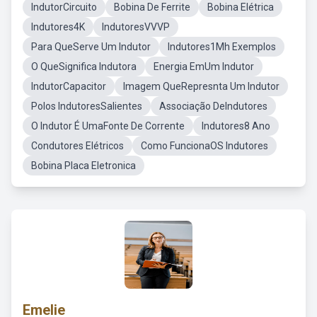
IndutorCircuito
Bobina De Ferrite
Bobina Elétrica
Indutores4K
IndutoresVVVP
Para QueServe Um Indutor
Indutores1Mh Exemplos
O QueSignifica Indutora
Energia EmUm Indutor
IndutorCapacitor
Imagem QueRepresnta Um Indutor
Polos IndutoresSalientes
Associação DeIndutores
O Indutor É UmaFonte De Corrente
Indutores8 Ano
Condutores Elétricos
Como FuncionaOS Indutores
Bobina Placa Eletronica
Emelie