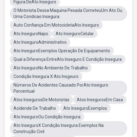
Figura DeAto Inseguro
O Motorista Dessa Maquina Pesada CometeuUm Ato Ou
Uma Condicao Insegura
Auto Confiança Em MotocicletaAto Inseguro
Ato InseguroNapo
Ato InseguroCelular
Ato InseguroAdministrativo
Ato InseguroExemplos Operação De Equipamento
Qual a Diferença EntreAto Inseguro E Condição Insegura
Ato InseguroNo Ambiente De Trabalho
Condição Insegura X Ato Insgeuro
Números De Acidentes Causado PorAto Inseguro
Percentual
Atos InsegurosDe Motoristas
Atos InsegurosEm Casa
Acidende De Trabalho
Ato InseguroExemplos
Ato InseguroOu Condição Insegura
Ato InseguroX Condição Insegura Exemplos Na
Construção Civil