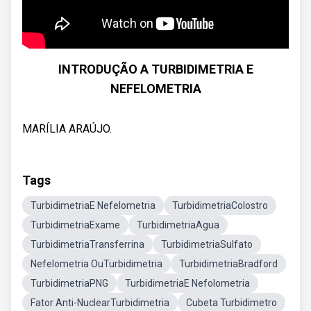
INTRODUÇÃO A TURBIDIMETRIA E
NEFELOMETRIA
MARÍLIA ARAÚJO.
Tags
TurbidimetriaE Nefelometria
TurbidimetriaColostro
TurbidimetriaExame
TurbidimetriaAgua
TurbidimetriaTransferrina
TurbidimetriaSulfato
Nefelometria OuTurbidimetria
TurbidimetriaBradford
TurbidimetriaPNG
TurbidimetriaE Nefolometria
Fator Anti-NuclearTurbidimetria
Cubeta Turbidimetro