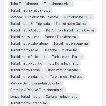
Tubo Turbidimetro
Turbidimetro Akso
TurbidimetriaPratica Fotos
Método ETurbidimetria Colostro
Turbidimetro 110V
TurbidimetriaEm Triplicata
Turbidimetro Quimis
Turbidimetro Antigo
Kit ControleTurbidimetria Bioclin
Turbidimetro Jumo
Banner Turbidimetro
Turbidimetro Laboratorio
Turbidimetro Esquema
Turbidimetro Asko
Desenho Turbidimetro
Turbidimetro Policontrol
Turbidimetro Portat
Turbidimetro Potinho
Foto DoTurbidimetro
Turbidimetro Tecnal
Tubodimetria Sulfato
Turbidimetro Industrial
Turbidimetro Endress
Metodo DeTurbidimetria Colostro
Proteína C Reativa Turbidimetria Kit
Lonza Turbidimetric
Calibrar Turbidimetro
Turbidimetro Retangular