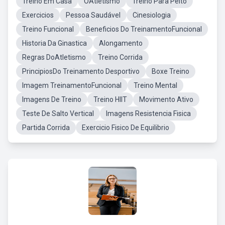
Treino Em Casa
OAtletismo
Treino Para Peito
Exercicios
Pessoa Saudável
Cinesiologia
Treino Funcional
Beneficios Do TreinamentoFuncional
Historia Da Ginastica
Alongamento
Regras DoAtletismo
Treino Corrida
PrincipiosDo Treinamento Desportivo
Boxe Treino
Imagem TreinamentoFuncional
Treino Mental
Imagens De Treino
Treino HIIT
Movimento Ativo
Teste De Salto Vertical
Imagens Resistencia Fisica
Partida Corrida
Exercicio Fisico De Equilibrio