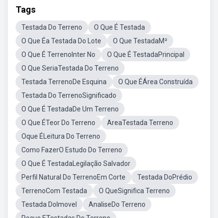
Tags
Testada Do Terreno
O Que É Testada
O Que Éa Testada Do Lote
O Que TestadaM²
O Que É TerrenoInter No
O Que É TestadaPrincipal
O Que SeriaTestada Do Terreno
Testada TerrenoDe Esquina
O Que ÉÁrea Construída
Testada Do TerrenoSignificado
O Que É TestadaDe Um Terreno
O Que ÉTeor Do Terreno
AreaTestada Terreno
Oque ÉLeitura Do Terreno
Como FazerO Estudo Do Terreno
O Que É TestadaLegilação Salvador
Perfil Natural Do TerrenoEm Corte
Testada DoPrédio
TerrenoCom Testada
O QueSignifica Terreno
Testada DoImovel
AnaliseDo Terreno