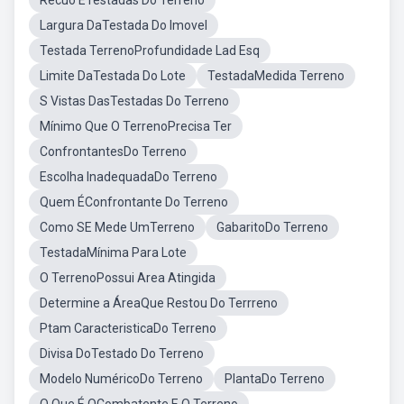
Recuo ETestadas Do Terreno
Largura DaTestada Do Imovel
Testada TerrenoProfundidade Lad Esq
Limite DaTestada Do Lote
TestadaMedida Terreno
S Vistas DasTestadas Do Terreno
Mínimo Que O TerrenoPrecisa Ter
ConfrontantesDo Terreno
Escolha InadequadaDo Terreno
Quem ÉConfrontante Do Terreno
Como SE Mede UmTerreno
GabaritoDo Terreno
TestadaMínima Para Lote
O TerrenoPossui Area Atingida
Determine a ÁreaQue Restou Do Terrreno
Ptam CaracteristicaDo Terreno
Divisa DoTestado Do Terreno
Modelo NuméricoDo Terreno
PlantaDo Terreno