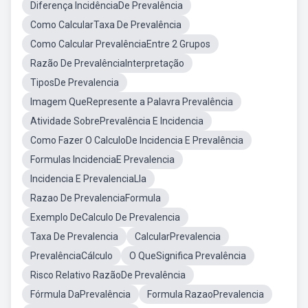
Diferença IncidênciaDe Prevalência
Como CalcularTaxa De Prevalência
Como Calcular PrevalênciaEntre 2 Grupos
Razão De PrevalênciaInterpretação
TiposDe Prevalencia
Imagem QueRepresente a Palavra Prevalência
Atividade SobrePrevalência E Incidencia
Como Fazer O CalculoDe Incidencia E Prevalência
Formulas IncidenciaE Prevalencia
Incidencia E PrevalenciaLla
Razao De PrevalenciaFormula
Exemplo DeCalculo De Prevalencia
Taxa De Prevalencia
CalcularPrevalencia
PrevalênciaCálculo
O QueSignifica Prevalência
Risco Relativo RazãoDe Prevalência
Fórmula DaPrevalência
Formula RazaoPrevalencia