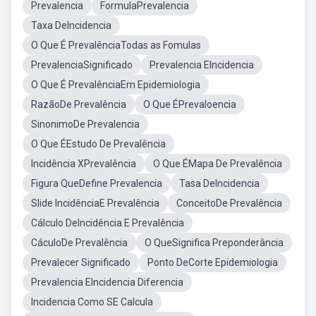
Prevalencia
FormulaPrevalencia
Taxa DeIncidencia
O Que É PrevalênciaTodas as Fomulas
PrevalenciaSignificado
Prevalencia EIncidencia
O Que É PrevalênciaEm Epidemiologia
RazãoDe Prevalência
O Que ÉPrevaloencia
SinonimoDe Prevalencia
O Que ÉEstudo De Prevalência
Incidência XPrevalência
O Que ÉMapa De Prevalência
Figura QueDefine Prevalencia
Tasa DeIncidencia
Slide IncidênciaE Prevalência
ConceitoDe Prevalência
Cálculo DeIncidência E Prevalência
CáculoDe Prevalência
O QueSignifica Preponderância
Prevalecer Significado
Ponto DeCorte Epidemiologia
Prevalencia EIncidencia Diferencia
Incidencia Como SE Calcula