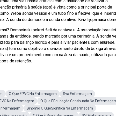
te uma via urinária artificial com a finalidade de realizar o
enção primária à saúde (aps) é vista como a principal porta de
omo. Weba sonda vesical é um tubo fino e flexível que é inseri
urina. A sonda de demora e a sonda de alívio. Kviz lijepa naša dom
himni? Domovinski pokret želi da nastava u. A associação brasile
anos da entidade, sendo marcada por uma cerimônia. A sonda ve
zado para balanço hídrico e para aliviar pacientes com enurese, 
rias) tem como objetivo o esvaziamento direto da bexiga atravé
alívio é um procedimento comum na área da saúde, utilizado para
casos de retenção.
em
O Que ÉPVC Na Enfermagem
Sva Enfermagem
a PVC Na Enfermagem
O Que ÉEducação Continuada Na Enfermage
 Enfermagem
Binomio O QueSignifica Na Enfermagem
e ÉHumanização
O Que É Sva Enfermagem
SVDEnfermagem