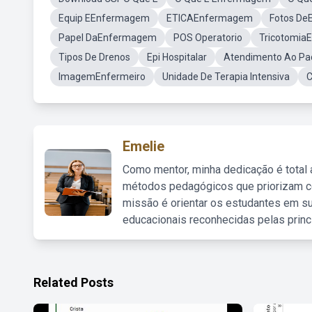
Equip EEnfermagem
ETICAEnfermagem
Fotos D
Papel DaEnfermagem
POS Operatorio
Tricotomi
Tipos De Drenos
Epi Hospitalar
Atendimento Ao Pa
ImagemEnfermeiro
Unidade De Terapia Intensiva
C
Emelie
Como mentor, minha dedicação é total
métodos pedagógicos que priorizam co
missão é orientar os estudantes em su
educacionais reconhecidas pelas princ
Related Posts