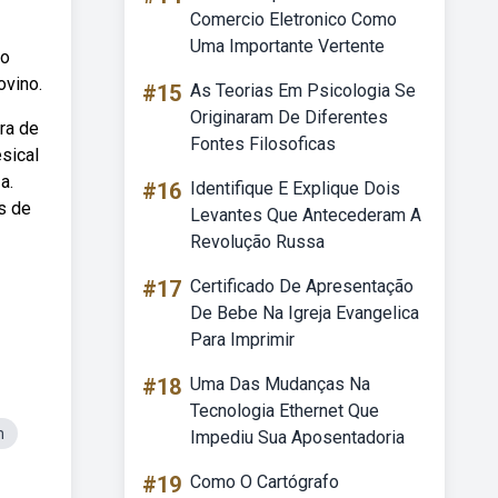
Comercio Eletronico Como
Uma Importante Vertente
do
ovino.
#15
As Teorias Em Psicologia Se
Originaram De Diferentes
ira de
Fontes Filosoficas
sical
a.
#16
Identifique E Explique Dois
s de
Levantes Que Antecederam A
Revolução Russa
#17
Certificado De Apresentação
De Bebe Na Igreja Evangelica
Para Imprimir
#18
Uma Das Mudanças Na
Tecnologia Ethernet Que
m
Impediu Sua Aposentadoria
#19
Como O Cartógrafo