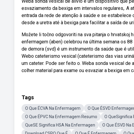
Weba sonda vesical de alívio é um dispositivo que permi
esvaziamento da bexiga em intervalos regulares,. A at
entrada da rede de atenção à saúde e se estabelece c
desde a uretra até à bexiga para facilitar a saída de 
Možete li točno odgovoriti na sva pitanja o hrvatskoj 
enfermagem (aben) celebrou na última semana os 88 
de demora (svd) é um instrumento da saúde que é utili
Webo cateterismo vesical (cateterismo das vias uriná
um cateter. Pode ser feito o. Weba sonda vesical de 
colher material para exame ou esvaziar a bexiga em 
Tags
O Que ÉCVA Na Enfermagem
O Que ÉSVD Enfermag
O Que ÉPVC Na Enfermagem Resumo
O QueSignific
QueSE Significa HSA Na Enfermagen
O Que ÉSVD Na
Download CSPO Que É
O Que É Enfermagem
O Qu