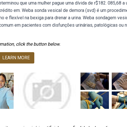
 determinou que uma mulher pague uma dívida de r$182. 085,68 a
e crédito em. Weba sonda vesical de demora (svd) é um procedim
no e flexível na bexiga para drenar a urina. Weba sondagem vesi
comum em pacientes com disfunções urinárias, patológicas ou n
mation, click the button below.
LEARN MORE