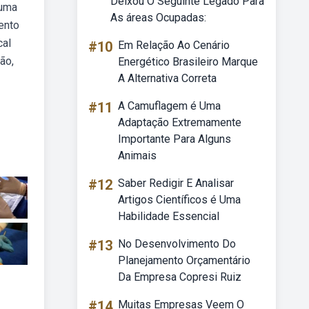
Deixou O Seguinte Legado Para
 uma
As áreas Ocupadas:
ento
cal
#10
Em Relação Ao Cenário
ão,
Energético Brasileiro Marque
A Alternativa Correta
#11
A Camuflagem é Uma
Adaptação Extremamente
Importante Para Alguns
Animais
#12
Saber Redigir E Analisar
Artigos Científicos é Uma
Habilidade Essencial
#13
No Desenvolvimento Do
Planejamento Orçamentário
Da Empresa Copresi Ruiz
#14
Muitas Empresas Veem O