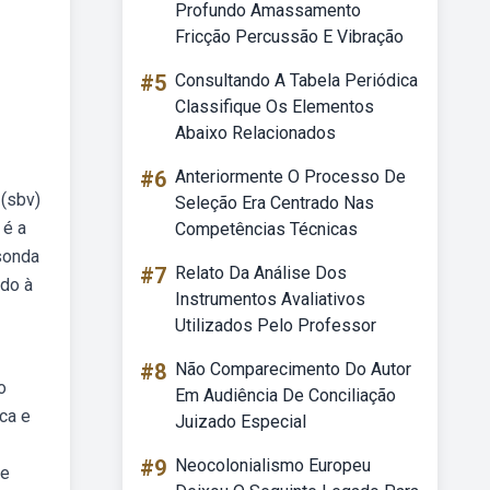
Profundo Amassamento
Fricção Percussão E Vibração
#5
Consultando A Tabela Periódica
Classifique Os Elementos
Abaixo Relacionados
#6
Anteriormente O Processo De
 (sbv)
Seleção Era Centrado Nas
 é a
Competências Técnicas
sonda
#7
Relato Da Análise Dos
ado à
Instrumentos Avaliativos
Utilizados Pelo Professor
#8
Não Comparecimento Do Autor
o
Em Audiência De Conciliação
ca e
Juizado Especial
#9
Neocolonialismo Europeu
 e