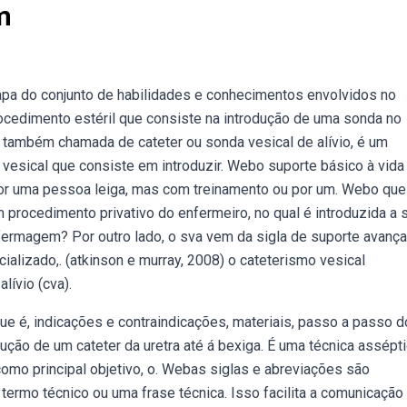
m
apa do conjunto de habilidades e conhecimentos envolvidos no
ocedimento estéril que consiste na introdução de uma sonda no
n, também chamada de cateter ou sonda vesical de alívio, é um
 vesical que consiste em introduzir. Webo suporte básico à vida
r uma pessoa leiga, mas com treinamento ou por um. Webo que
procedimento privativo do enfermeiro, no qual é introduzida a 
enfermagem? Por outro lado, o sva vem da sigla de suporte avanç
alizado,. (atkinson e murray, 2008) o cateterismo vesical
lívio (cva).
e é, indicações e contraindicações, materiais, passo a passo d
ão de um cateter da uretra até á bexiga. É uma técnica assépti
como principal objetivo, o. Webas siglas e abreviações são
ermo técnico ou uma frase técnica. Isso facilita a comunicação