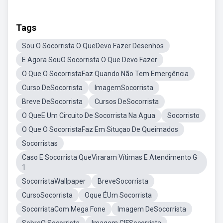
Tags
Sou O Socorrista O QueDevo Fazer Desenhos
E Agora SouO Socorrista O Que Devo Fazer
O Que O SocorristaFaz Quando Não Tem Emergência
Curso DeSocorrista
ImagemSocorrista
Breve DeSocorrista
Cursos DeSocorrista
O QueE Um Circuito De Socorrista Na Agua
Socorristo
O Que O SocorristaFaz Em Situçao De Queimados
Socorristas
Caso E Socorrista QueViraram Vítimas E Atendimento G
1
SocorristaWallpaper
BreveSocorrista
CursoSocorrista
Oque ÉUm Socorrista
SocorristaCom Mega Fone
Imagem DeSocorrista