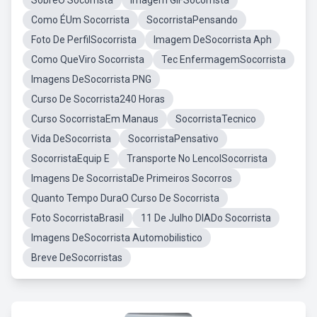
SobreO Socorrista
Imagem GIFSocorrista
Como ÉUm Socorrista
SocorristaPensando
Foto De PerfilSocorrista
Imagem DeSocorrista Aph
Como QueViro Socorrista
Tec EnfermagemSocorrista
Imagens DeSocorrista PNG
Curso De Socorrista240 Horas
Curso SocorristaEm Manaus
SocorristaTecnico
Vida DeSocorrista
SocorristaPensativo
SocorristaEquip E
Transporte No LencolSocorrista
Imagens De SocorristaDe Primeiros Socorros
Quanto Tempo DuraO Curso De Socorrista
Foto SocorristaBrasil
11 De Julho DIADo Socorrista
Imagens DeSocorrista Automobilistico
Breve DeSocorristas