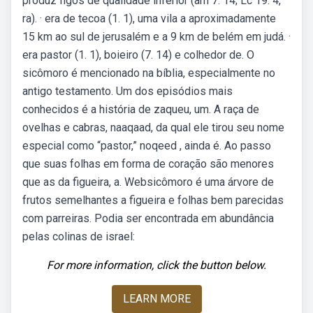
produz figos de qualidade inferior (am 7. 14; Lc 19. 4,
ra). · era de tecoa (1. 1), uma vila a aproximadamente
15 km ao sul de jerusalém e a 9 km de belém em judá. ·
era pastor (1. 1), boieiro (7. 14) e colhedor de. O
sicômoro é mencionado na bíblia, especialmente no
antigo testamento. Um dos episódios mais
conhecidos é a história de zaqueu, um. A raça de
ovelhas e cabras, naaqaad, da qual ele tirou seu nome
especial como “pastor,” noqeed , ainda é. Ao passo
que suas folhas em forma de coração são menores
que as da figueira, a. Websicômoro é uma árvore de
frutos semelhantes a figueira e folhas bem parecidas
com parreiras. Podia ser encontrada em abundância
pelas colinas de israel:
For more information, click the button below.
LEARN MORE