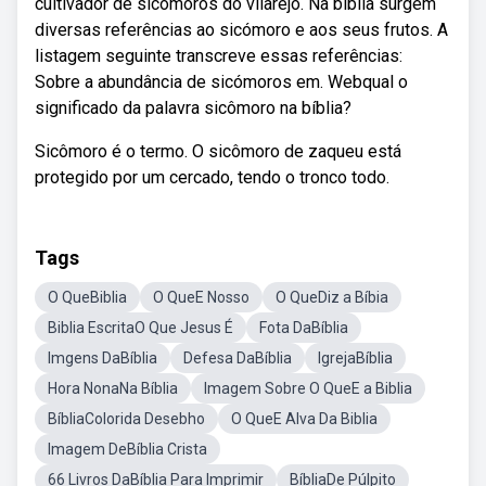
cultivador de sicômoros do vilarejo. Na bíblia surgem
diversas referências ao sicómoro e aos seus frutos. A
listagem seguinte transcreve essas referências:
Sobre a abundância de sicómoros em. Webqual o
significado da palavra sicômoro na bíblia?
Sicômoro é o termo. O sicômoro de zaqueu está
protegido por um cercado, tendo o tronco todo.
Tags
O QueBiblia
O QueE Nosso
O QueDiz a Bíbia
Biblia EscritaO Que Jesus É
Fota DaBíblia
Imgens DaBíblia
Defesa DaBíblia
IgrejaBíblia
Hora NonaNa Bíblia
Imagem Sobre O QueE a Biblia
BíbliaColorida Desebho
O QueE Alva Da Biblia
Imagem DeBíblia Crista
66 Livros DaBíblia Para Imprimir
BíbliaDe Púlpito