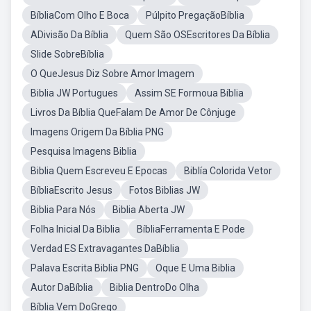
BíbliaCom Olho E Boca
Púlpito PregaçãoBíblia
ADivisão Da Bíblia
Quem São OSEscritores Da Bíblia
Slide SobreBíblia
O QueJesus Diz Sobre Amor Imagem
Biblia JW Portugues
Assim SE Formoua Bíblia
Livros Da Bíblia QueFalam De Amor De Cônjuge
Imagens Origem Da Bíblia PNG
Pesquisa Imagens Biblia
Biblia Quem Escreveu E Epocas
Biblía Colorida Vetor
BíbliaEscrito Jesus
Fotos Biblias JW
Biblia Para Nós
Biblia Aberta JW
Folha Inicial Da Biblia
BíbliaFerramenta E Pode
Verdad ES Extravagantes DaBíblia
Palava Escrita Biblia PNG
Oque E Uma Biblia
Autor DaBíblia
Biblia DentroDo Olha
Bíblia Vem DoGrego