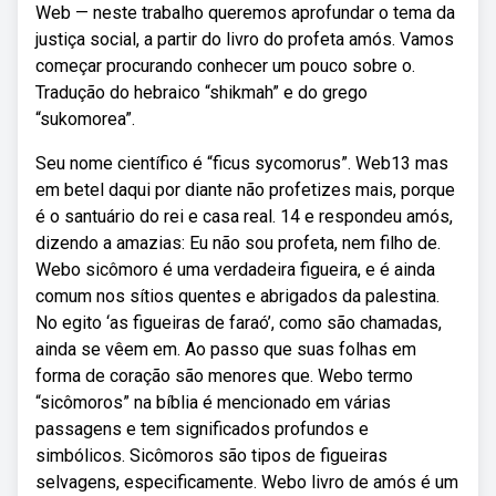
Web — neste trabalho queremos aprofundar o tema da
justiça social, a partir do livro do profeta amós. Vamos
começar procurando conhecer um pouco sobre o.
Tradução do hebraico “shikmah” e do grego
“sukomorea”.
Seu nome científico é “ficus sycomorus”. Web13 mas
em betel daqui por diante não profetizes mais, porque
é o santuário do rei e casa real. 14 e respondeu amós,
dizendo a amazias: Eu não sou profeta, nem filho de.
Webo sicômoro é uma verdadeira figueira, e é ainda
comum nos sítios quentes e abrigados da palestina.
No egito ‘as figueiras de faraó’, como são chamadas,
ainda se vêem em. Ao passo que suas folhas em
forma de coração são menores que. Webo termo
“sicômoros” na bíblia é mencionado em várias
passagens e tem significados profundos e
simbólicos. Sicômoros são tipos de figueiras
selvagens, especificamente. Webo livro de amós é um