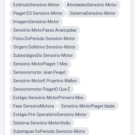
EstímuloSensório-Motor
AtividadesSensório-Motor
Piaget EO Sensório-Motor
SistemaSensório-Motor
ImagemSensório-Motor
Sensório-MotorFases Avançadas
Fotos DoPeríodo Sensório-Motor
Origem DoRitmo Sensório-Motor
SubestágiosDo Sensório-Motor
Sensório-MotorPiaget 1 Mes
Sensoriomotor Jean Peajet
Sensório-MotorE Projetivo Wallon
Sensoriomotor PiagetO Que É
Estágio Sensório-MotorPrimeiro Mes
Fase SensórioMotora
Sensório-MotorPiaget Idade
Estágio Pré-OperatórioSensório-Motor
Sistema Sensório-MotorVisão
Subetapas DoPeríodo Sensório-Motor