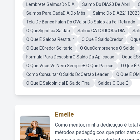
Lembrete SalmosDo DIA
Salmo Do DIA20 De Abril
O
Salmos Para CadaDIA Do Mês
Salmo Do DIA22112023
Tela De Banco Falan Do OValor Do Saldo Ja Foi Retirado
O QueSignifica Saldão
Salmo CATOLICODo DIA
Sal
O Que É Saldoa Restituir
O Que É SaldoCredor
Oque
O Que ÉCredor Solitario
O QueCompreende O Soldo
Formula Para DescobrirO Saldo Da Aplicacao
Oque ÉS
O Que Você Vê Nem SempreÉ O Que Parece
O Que ÉPa
Como Consultar O Saldo DoCartão Leader
O Que É OM
O Que É SaldoInicial E Saldo Final
Saldos O Que É
Emelie
Como mentor, minha dedicação é total
métodos pedagógicos que priorizam co
missão é orientar os estudantes em su