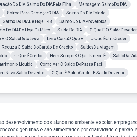
ração Do DIA Salmo Do DIAPela Filha
Mensagem SalmoDo DIA
Salmo Para ComeçarO DIA
Salmo Do DIAFalado
Salmo Do DIADe Hoje 148
Salmo Do DIAProverbios
mo Do DIADe Hoje Católico
Saldo Do DIA
O Que É O SaldoDevedor
 É O SaldoRotativow
Livro CaixaO Que É
O Que ÉUm Credor
Reduza O Saldo DoCartão De Crédito
SaldosDa Viagem
oldo
O Que ÉCredor
Nem SempreO Que Parece É
SaldoDa Vid
trimonio Liquido
Como Ver O Saldo DoPassa Facil
eu Novo Saldo Devedor
O Que É SaldoCredor E Saldo Devedor
 ao desenvolvimento dos alunos no ambiente escolar, empregan
nexões genuínas e são alimentados por criatividade e paixão. 
a jornada para se tornarem uma geração notável, utilizando abo