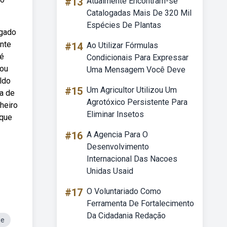
#13
Atualmente Encontram-se
Catalogadas Mais De 320 Mil
Espécies De Plantas
egado
ente
#14
Ao Utilizar Fórmulas
 é
Condicionais Para Expressar
 ou
Uma Mensagem Você Deve
ldo
#15
Um Agricultor Utilizou Um
a de
Agrotóxico Persistente Para
heiro
Eliminar Insetos
aque
#16
A Agencia Para O
Desenvolvimento
Internacional Das Nacoes
Unidas Usaid
#17
O Voluntariado Como
Ferramenta De Fortalecimento
Da Cidadania Redação
je