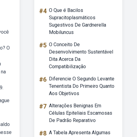
#4
O Que é Bacilos
Supracitoplasmáticos
Sugestivos De Gardnerella
você
Mobiluncus
#5
O Conceito De
do? O
Desenvolvimento Sustentável
Dita Acerca Da
m
Compatibilização
 na
#6
Diferencie O Segundo Levante
Tenentista Do Primeiro Quanto
9.
Aos Objetivos
pague
#7
Alterações Benignas Em
Células Epiteliais Escamosas
De Padrão Reparativo
saldo
bnesse
#8
A Tabela Apresenta Algumas