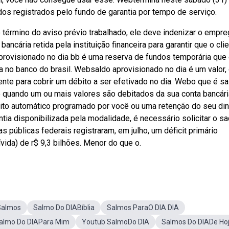
dos registrados pelo fundo de garantia por tempo de serviço.
 término do aviso prévio trabalhado, ele deve indenizar o empr
ncária retida pela instituição financeira para garantir que o cli
rovisionado no dia bb é uma reserva de fundos temporária que
a no banco do brasil. Websaldo aprovisionado no dia é um valor,
nte para cobrir um débito a ser efetivado no dia. Webo que é sa
 quando um ou mais valores são debitados da sua conta bancári
ito automático programado por você ou uma retenção do seu din
tia disponibilizada pela modalidade, é necessário solicitar o s
as públicas federais registraram, em julho, um déficit primário
ida) de r$ 9,3 bilhões. Menor do que o.
Salmos
Salmo Do DIABíblia
Salmos ParaO DIA DIA
almo Do DIAPara Mim
Youtub SalmoDo DIA
Salmos Do DIADe Ho