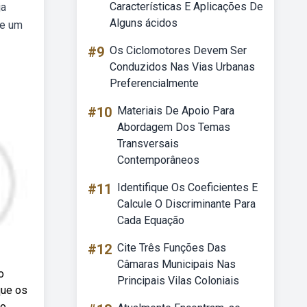
Características E Aplicações De
ja
Alguns ácidos
de um
#9
Os Ciclomotores Devem Ser
Conduzidos Nas Vias Urbanas
Preferencialmente
#10
Materiais De Apoio Para
Abordagem Dos Temas
Transversais
Contemporâneos
#11
Identifique Os Coeficientes E
Calcule O Discriminante Para
Cada Equação
#12
Cite Três Funções Das
Câmaras Municipais Nas
o
Principais Vilas Coloniais
que os
 o