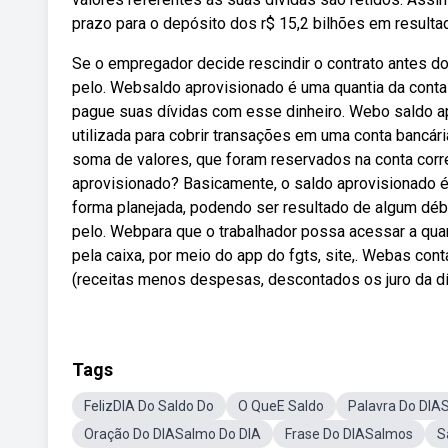
prazo para o depósito dos r$ 15,2 bilhões em resulta
Se o empregador decide rescindir o contrato antes do
pelo. Websaldo aprovisionado é uma quantia da conta ba
pague suas dívidas com esse dinheiro. Webo saldo ap
utilizada para cobrir transações em uma conta bancári
soma de valores, que foram reservados na conta corre
aprovisionado? Basicamente, o saldo aprovisionado é
forma planejada, podendo ser resultado de algum déb
pelo. Webpara que o trabalhador possa acessar a quan
pela caixa, por meio do app do fgts, site,. Webas cont
(receitas menos despesas, descontados os juro da dív
Tags
FelizDIA Do Saldo Do
O QueE Saldo
Palavra Do DIA
Oração Do DIASalmo Do DIA
Frase Do DIASalmos
S