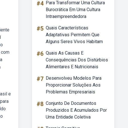
#4
Para Transformar Uma Cultura
Burocrática Em Uma Cultura
Intraempreendedora
#5
Quais Características
iente
Adaptativas Permitem Que
l
Alguns Seres Vivos Habitam
do
e com
#6
Quais As Causas E
ta
Consequências Dos Distúrbios
Alimentares E Nutricionais
m
#7
Desenvolveu Modelos Para
Proporcionar Soluções Aos
Problemas Empresariais
asil e
 para
#8
Conjunto De Documentos
ldo
Produzidos E Acumulados Por
ão
Uma Entidade Coletiva