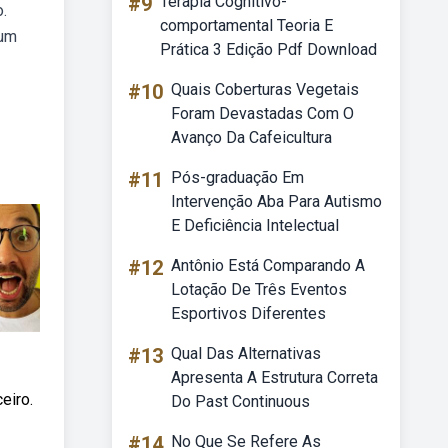
#9
Terapia Cognitivo-
.
comportamental Teoria E
 um
Prática 3 Edição Pdf Download
#10
Quais Coberturas Vegetais
Foram Devastadas Com O
Avanço Da Cafeicultura
#11
Pós-graduação Em
Intervenção Aba Para Autismo
E Deficiência Intelectual
#12
Antônio Está Comparando A
Lotação De Três Eventos
Esportivos Diferentes
#13
Qual Das Alternativas
Apresenta A Estrutura Correta
eiro.
Do Past Continuous
#14
No Que Se Refere As