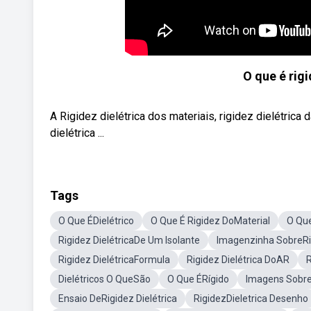
O que é rigi
A Rigidez dielétrica dos materiais, rigidez dielétrica 
dielétrica ...
Tags
O Que ÉDielétrico
O Que É Rigidez DoMaterial
O Que
Rigidez DielétricaDe Um Isolante
Imagenzinha SobreRig
Rigidez DielétricaFormula
Rigidez Dielétrica DoAR
R
Dielétricos O QueSão
O Que ÉRígido
Imagens SobreR
Ensaio DeRigidez Dielétrica
RigidezDieletrica Desenho