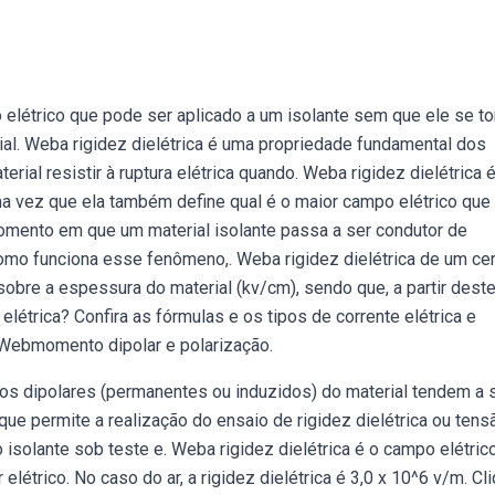
o elétrico que pode ser aplicado a um isolante sem que ele se to
ial. Weba rigidez dielétrica é uma propriedade fundamental dos
rial resistir à ruptura elétrica quando. Weba rigidez dielétrica 
ma vez que ela também define qual é o maior campo elétrico que 
 momento em que um material isolante passa a ser condutor de
como funciona esse fenômeno,. Weba rigidez dielétrica de um ce
 sobre a espessura do material (kv/cm), sendo que, a partir dest
létrica? Confira as fórmulas e os tipos de corrente elétrica e
. Webmomento dipolar e polarização.
os dipolares (permanentes ou induzidos) do material tendem a 
que permite a realização do ensaio de rigidez dielétrica ou tens
o isolante sob teste e. Weba rigidez dielétrica é o campo elétric
elétrico. No caso do ar, a rigidez dielétrica é 3,0 x 10^6 v/m. Cl