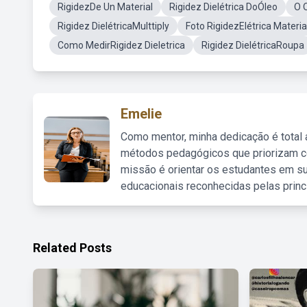
RigidezDe Un Material
Rigidez Dielétrica DoÓleo
O 
Rigidez DielétricaMulttiply
Foto RigidezElétrica Materi
Como MedirRigidez Dieletrica
Rigidez DielétricaRoupa
Emelie
Como mentor, minha dedicação é total
métodos pedagógicos que priorizam co
missão é orientar os estudantes em su
educacionais reconhecidas pelas princ
Related Posts