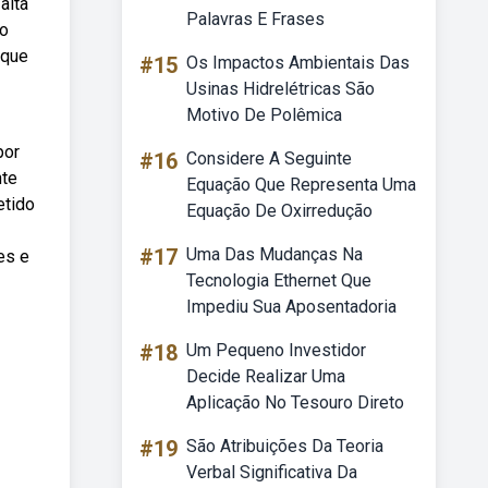
alta
Palavras E Frases
 o
 que
#15
Os Impactos Ambientais Das
Usinas Hidrelétricas São
Motivo De Polêmica
por
#16
Considere A Seguinte
nte
Equação Que Representa Uma
etido
Equação De Oxirredução
#17
Uma Das Mudanças Na
es e
Tecnologia Ethernet Que
Impediu Sua Aposentadoria
#18
Um Pequeno Investidor
Decide Realizar Uma
Aplicação No Tesouro Direto
#19
São Atribuições Da Teoria
Verbal Significativa Da