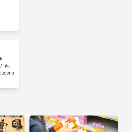
do
Minha
rdagens