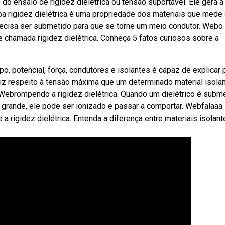
o ensaio de rigidez dielétrica ou tensão suportável. Ele gera a 
ba rigidez dielétrica é uma propriedade dos materiais que mede
precisa ser submetido para que se torne um meio condutor. Webo
 chamada rigidez dielétrica. Conheça 5 fatos curiosos sobre a
 potencial, força, condutores e isolantes é capaz de explicar 
diz respeito à tensão máxima que um determinado material isola
 Webrompendo a rigidez dielétrica. Quando um dielétrico é subm
e grande, ele pode ser ionizado e passar a comportar. Webfalaaa
rigidez dielétrica. Entenda a diferença entre materiais isolant