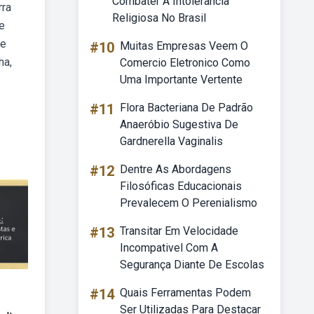
Combater A Intolerância
rra
Religiosa No Brasil
e
ue
#10
Muitas Empresas Veem O
ha,
Comercio Eletronico Como
Uma Importante Vertente
#11
Flora Bacteriana De Padrão
Anaeróbio Sugestiva De
Gardnerella Vaginalis
#12
Dentre As Abordagens
Filosóficas Educacionais
Prevalecem O Perenialismo
#13
Transitar Em Velocidade
Incompativel Com A
Segurança Diante De Escolas
#14
Quais Ferramentas Podem
Ser Utilizadas Para Destacar