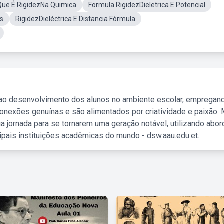
Que É RigidezNa Quimica
Formula RigidezDieletrica E Potencial
as
RigidezDieléctrica E Distancia Fórmula
 ao desenvolvimento dos alunos no ambiente escolar, empregan
nexões genuínas e são alimentados por criatividade e paixão. 
a jornada para se tornarem uma geração notável, utilizando abo
ipais instituições acadêmicas do mundo - dsw.aau.edu.et.