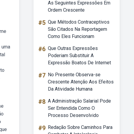
As Seguintes Expressões Em
Ordem Crescente
#5
Que Métodos Contraceptivos
São Citados Na Reportagem
rne
Como Eles Funcionam
é uma
#6
Que Outras Expressões
tal
Poderiam Substituir A
Expressão Boatos De Internet
rto
#7
No Presente Observa-se
e
Crescente Atenção Aos Efeitos
Da Atividade Humana
#8
A Administração Salarial Pode
se
Ser Entendida Como O
ão
Processo Desenvolvido
o
#9
Redação Sobre Caminhos Para
ique