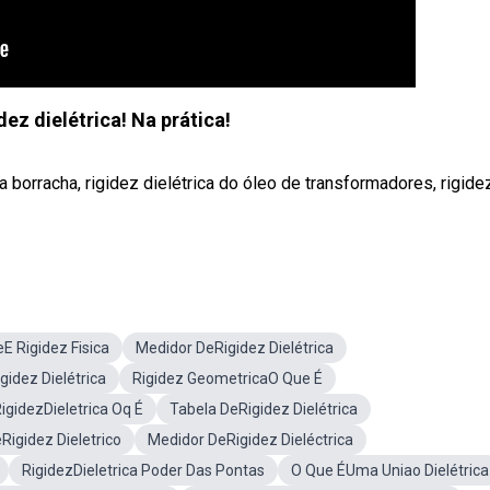
dez dielétrica! Na prática!
da borracha, rigidez dielétrica do óleo de transformadores, rigide
E Rigidez Fisica
Medidor DeRigidez Dielétrica
idez Dielétrica
Rigidez GeometricaO Que É
igidezDieletrica Oq É
Tabela DeRigidez Dielétrica
igidez Dieletrico
Medidor DeRigidez Dieléctrica
RigidezDieletrica Poder Das Pontas
O Que ÉUma Uniao Dielétrica