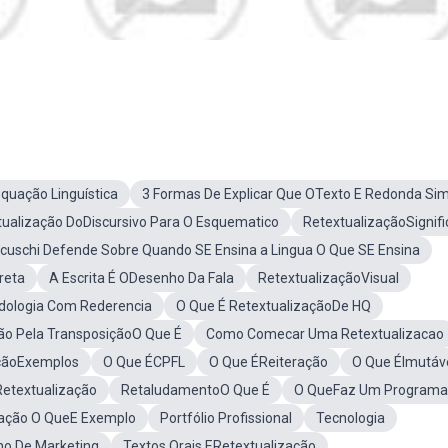
quação Linguística
3 Formas De Explicar Que OTexto E Redonda Si
tualização DoDiscursivo Para O Esquematico
RetextualizaçãoSignif
uschi Defende Sobre Quando SE Ensina a Lingua O Que SE Ensina
reta
A Escrita É ODesenho Da Fala
RetextualizaçãoVisual
dologia Com Rederencia
O Que É RetextualizaçãoDe HQ
ão Pela TransposiçãoO Que É
Como Comecar Uma Retextualizacao
açãoExemplos
O Que ÉCPFL
O Que ÉReiteração
O Que ÉImutáv
Retextualização
RetaludamentoO Que É
O QueFaz Um Programa
ação O QueE Exemplo
Portfólio Profissional
Tecnologia
ho De Marketing
Textos Orais ERetextualização