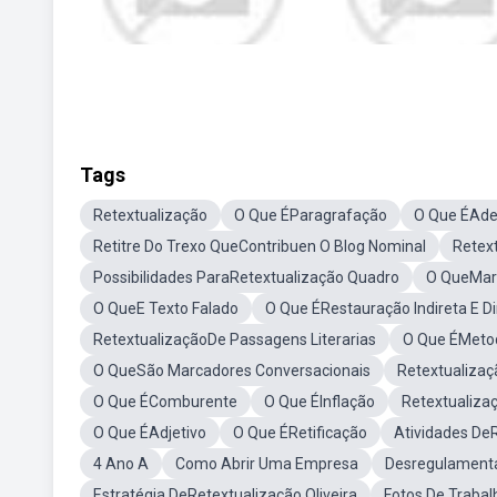
Tags
Retextualização
O Que ÉParagrafação
O Que ÉAde
Retitre Do Trexo QueContribuen O Blog Nominal
Retex
Possibilidades ParaRetextualização Quadro
O QueMarc
O QueE Texto Falado
O Que ÉRestauração Indireta E Di
RetextualizaçãoDe Passagens Literarias
O Que ÉMeto
O QueSão Marcadores Conversacionais
Retextualizaç
O Que ÉComburente
O Que ÉInflação
Retextualiz
O Que ÉAdjetivo
O Que ÉRetificação
Atividades De
4 Ano A
Como Abrir Uma Empresa
Desregulament
Estratégia DeRetextualização Oliveira
Fotos De Trabal