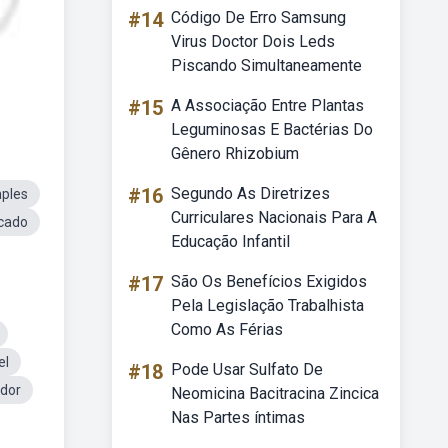
#14
Código De Erro Samsung
Virus Doctor Dois Leds
Piscando Simultaneamente
#15
A Associação Entre Plantas
Leguminosas E Bactérias Do
Gênero Rhizobium
#16
Segundo As Diretrizes
mples
Curriculares Nacionais Para A
icado
Educação Infantil
#17
São Os Benefícios Exigidos
Pela Legislação Trabalhista
Como As Férias
el
#18
Pode Usar Sulfato De
dor
Neomicina Bacitracina Zincica
Nas Partes íntimas