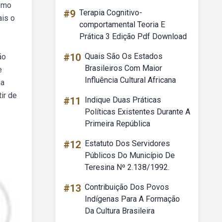
como
#9
Terapia Cognitivo-
ais o
comportamental Teoria E
Prática 3 Edição Pdf Download
#10
Quais São Os Estados
ão
Brasileiros Com Maior
e
Influência Cultural Africana
ma
ir de
#11
Indique Duas Práticas
Políticas Existentes Durante A
Primeira República
#12
Estatuto Dos Servidores
Públicos Do Município De
Teresina Nº 2.138/1992.
#13
Contribuição Dos Povos
Indígenas Para A Formação
Da Cultura Brasileira