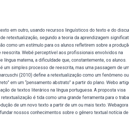
xto em outro, usando recursos linguísticos do texto e do discu
de retextualização, segundo a teoria da aprendizagem significat
ão como um estímulo para os alunos refletirem sobre a produçã
e reescrita. Webé perceptível aos profissionais envolvidos na
 língua materna, a dificuldade que, constantemente, os alunos.
o é um simples processo de reescrita, mas uma passagem de u
marcuschi (2010) define a retextualização como um fenômeno ou
eto” em um “pensamento abstrato” a partir do plano. Webo artig
ção de textos literários na língua portuguesa. A proposta visa
a retextualização é tida como uma grande ferramenta para o traba
odução de um novo texto a partir de um ou mais texto. Webagora
ofundar nossos conhecimentos sobre o gênero textual notícia de