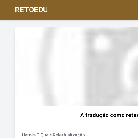
RETOEDU
A tradução como retext
Home
>
O Que é Retextualização