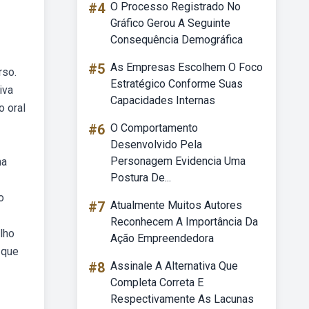
#4
O Processo Registrado No
Gráfico Gerou A Seguinte
Consequência Demográfica
#5
As Empresas Escolhem O Foco
rso.
Estratégico Conforme Suas
iva
Capacidades Internas
o oral
#6
O Comportamento
Desenvolvido Pela
Personagem Evidencia Uma
ma
Postura De...
o
#7
Atualmente Muitos Autores
Reconhecem A Importância Da
lho
Ação Empreendedora
 que
#8
Assinale A Alternativa Que
Completa Correta E
Respectivamente As Lacunas