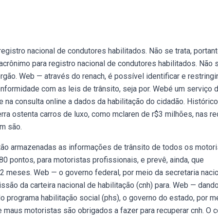
egistro nacional de condutores habilitados. Não se trata, portant
rônimo para registro nacional de condutores habilitados. Não 
gão. Web — através do renach, é possível identificar e restringi
formidade com as leis de trânsito, seja por. Webé um serviço 
te na consulta online a dados da habilitação do cidadão. Históric
erra ostenta carros de luxo, como mclaren de r$3 milhões, nas r
em são.
ão armazenadas as informações de trânsito de todos os motori
 80 pontos, para motoristas profissionais, e prevê, ainda, que
2 meses. Web — o governo federal, por meio da secretaria naci
missão da carteira nacional de habilitação (cnh) para. Web — dand
 programa habilitação social (phs), o governo do estado, por m
maus motoristas são obrigados a fazer para recuperar cnh. O 