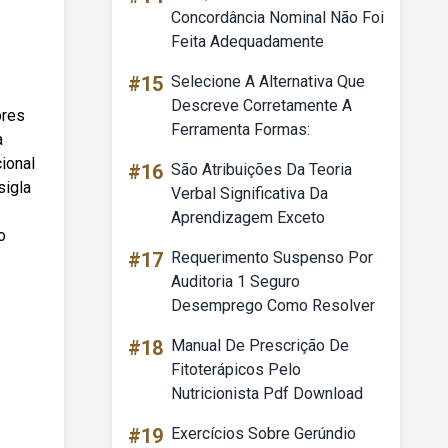
Concordância Nominal Não Foi
Feita Adequadamente
#15
Selecione A Alternativa Que
Descreve Corretamente A
ores
Ferramenta Formas:
a
ional
#16
São Atribuições Da Teoria
sigla
Verbal Significativa Da
Aprendizagem Exceto
o
#17
Requerimento Suspenso Por
Auditoria 1 Seguro
Desemprego Como Resolver
#18
Manual De Prescrição De
Fitoterápicos Pelo
Nutricionista Pdf Download
#19
Exercícios Sobre Gerúndio