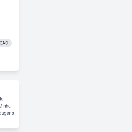
AÇÃO
do
Minha
rdagens