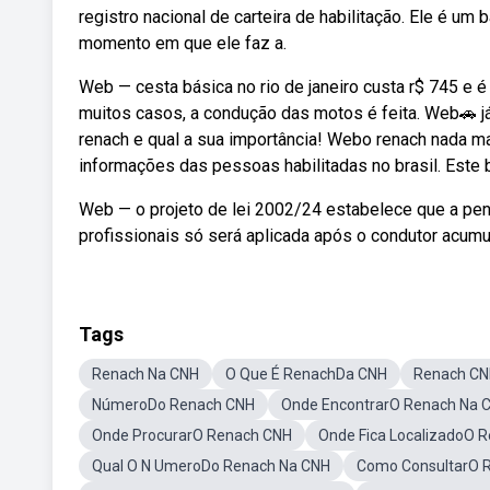
registro nacional de carteira de habilitação. Ele é u
momento em que ele faz a.
Web — cesta básica no rio de janeiro custa r$ 745 e 
muitos casos, a condução das motos é feita. Web🚗 já
renach e qual a sua importância! Webo renach nada 
informações das pessoas habilitadas no brasil. Este
Web — o projeto de lei 2002/24 estabelece que a pena
profissionais só será aplicada após o condutor acumu
Tags
Renach Na CNH
O Que É RenachDa CNH
Renach CN
NúmeroDo Renach CNH
Onde EncontrarO Renach Na 
Onde ProcurarO Renach CNH
Onde Fica LocalizadoO 
Qual O N UmeroDo Renach Na CNH
Como ConsultarO R