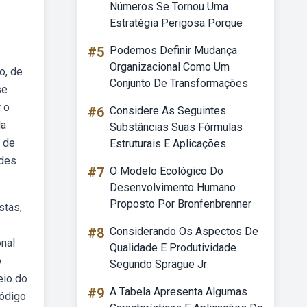
Números Se Tornou Uma
Estratégia Perigosa Porque
#5
Podemos Definir Mudança
Organizacional Como Um
o, de
Conjunto De Transformações
se
r o
#6
Considere As Seguintes
da
Substâncias Suas Fórmulas
o de
Estruturais E Aplicações
edes
#7
O Modelo Ecológico Do
Desenvolvimento Humano
Proposto Por Bronfenbrenner
stas,
#8
Considerando Os Aspectos De
onal
Qualidade E Produtividade
o
Segundo Sprague Jr
eio do
#9
A Tabela Apresenta Algumas
código