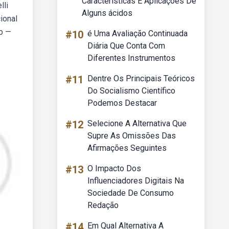
Características E Aplicações De
lli
Alguns ácidos
ional
eb —
#10
é Uma Avaliação Continuada
Diária Que Conta Com
Diferentes Instrumentos
#11
Dentre Os Principais Teóricos
Do Socialismo Científico
Podemos Destacar
#12
Selecione A Alternativa Que
Supre As Omissões Das
Afirmações Seguintes
#13
O Impacto Dos
Influenciadores Digitais Na
Sociedade De Consumo
Redação
#14
Em Qual Alternativa A