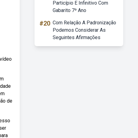
Particípio E Infinitivo Com
Gabarito 7º Ano
#20
Com Relação A Padronização
Podemos Considerar As
Seguintes Afirmações
 vídeo
em
idade
sem
ção de
cesso
ser
para