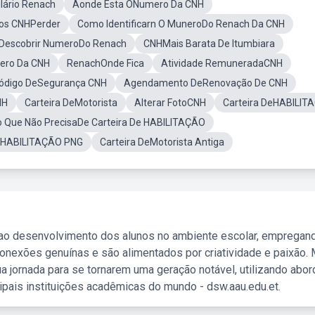
ário Renach
Aonde Esta ONumero Da CNH
os CNHPerder
Como Identificarn O MuneroDo Renach Da CNH
Descobrir NumeroDo Renach
CNHMais Barata De Itumbiara
ero Da CNH
RenachOnde Fica
Atividade RemuneradaCNH
ódigo DeSegurança CNH
Agendamento DeRenovação De CNH
NH
Carteira DeMotorista
Alterar FotoCNH
Carteira DeHABILIT
 Que Não PrecisaDe Carteira De HABILITAÇÃO
DeHABILITAÇÃO PNG
Carteira DeMotorista Antiga
 ao desenvolvimento dos alunos no ambiente escolar, empregan
nexões genuínas e são alimentados por criatividade e paixão. 
a jornada para se tornarem uma geração notável, utilizando abo
ipais instituições acadêmicas do mundo - dsw.aau.edu.et.