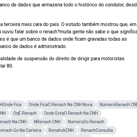
m banco de dados que armazena todo o histórico do condutor, desd
é a terceira mais cara do país. O estudo também mostrou que, em
 ouviu falar sobre o renach?muita gente não sabe o que signific
mais é que um banco de dados onde ficam gravadas todas as
 banco de dados é administrado.
lidade de suspensão do direito de dirigir para motoristas
lar 80.
HOnde Fica
Onde FicaO Renach Na CNH Nova
NúmeroRenach CN
CNH
OqÉ Renach
Onde EstaO Renach Na CNH
Renach Na CNH
NRenach CNH
NumeroDo Renach
enach Go Na Carteira
RenahckCNH
RenachConsulta