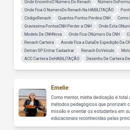
Onde EncontroO Número Do Renach
Número DoFormul
Onde Fica O NumeroDo Renach Na HABILITAÇÃO
Pont
CódigoRenach
Quantos Pontos Perdea CNH
Como 
Gravissima PontosCNH Perder a CNH
Onde Esta ONum
Modelo De CNHNova
Onde Fica ONúmero Da CNH
C
Renach Carteira
Aonde Fica a DataDe Expedição Da C
Detran SP Entrar Cadastrar
Renach DoVeículo
Moto
ACC Carteira DeHABILITAÇÃO
Desenho De Carteira 
Emelie
Como mentor, minha dedicação é total
métodos pedagógicos que priorizam co
missão é orientar os estudantes em su
educacionais reconhecidas pelas princ