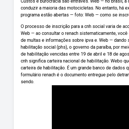
Custos e burocracia são entraves. Web — no brasil, a c
conduzir a maioria das motocicletas. No entanto, há 
programa estão abertas — foto: Web — como se inscr
O processo de inscrição para a cnh social varia de a
Web — ao consultar o renach sistematicamente, você g
de multas e informações sobre ipva e. Web — dando 
habilitação social (phs), o governo da paraíba, por 
de habilitação vencidas entre 19 de abril e 18 de ag
cnh significa carteira nacional de habilitação. Webo q
carteira de habilitação. É um grande banco de dados q
formulário renach é o documento entregue pelo detran 
sendo.