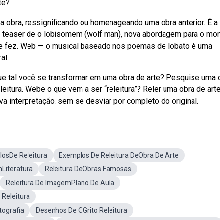
te?
va obra, ressignificando ou homenageando uma obra anterior. É a
ro teaser de o lobisomem (wolf man), nova abordagem para o mo
 que fez. Web — o musical baseado nos poemas de lobato é uma
al.
e tal você se transformar em uma obra de arte? Pesquise uma 
eitura. Webe o que vem a ser “releitura”? Reler uma obra de arte
a interpretação, sem se desviar por completo do original.
osDe Releitura
Exemplos De Releitura DeObra De Arte
Literatura
Releitura DeObras Famosas
Releitura De ImagemPlano De Aula
 Releitura
tografia
Desenhos De OGrito Releitura