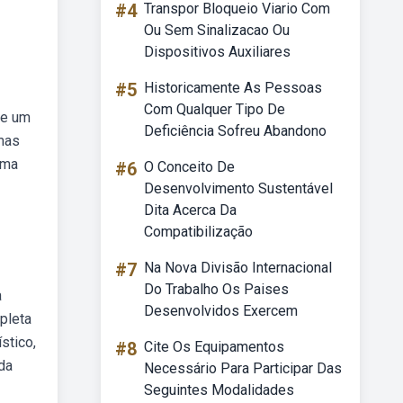
#4
Transpor Bloqueio Viario Com
Ou Sem Sinalizacao Ou
Dispositivos Auxiliares
#5
Historicamente As Pessoas
Com Qualquer Tipo De
de um
Deficiência Sofreu Abandono
 mas
uma
#6
O Conceito De
Desenvolvimento Sustentável
Dita Acerca Da
Compatibilização
#7
Na Nova Divisão Internacional
Do Trabalho Os Paises
a
Desenvolvidos Exercem
pleta
stico,
#8
Cite Os Equipamentos
 da
Necessário Para Participar Das
Seguintes Modalidades