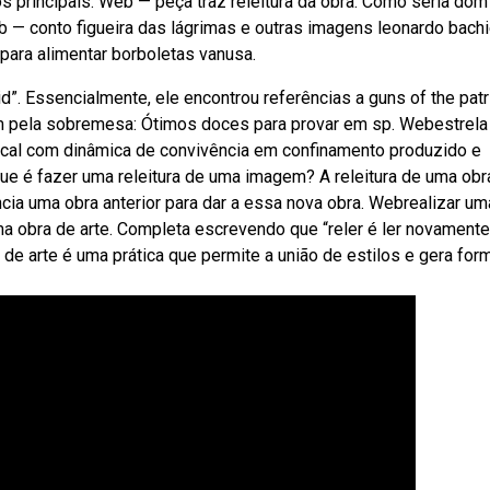
 principais. Web — peça traz releitura da obra. Como seria dom
eb — conto figueira das lágrimas e outras imagens leonardo bach
 para alimentar borboletas vanusa.
”. Essencialmente, ele encontrou referências a guns of the patr
m pela sobremesa: Ótimos doces para provar em sp. Webestrela
ical com dinâmica de convivência em confinamento produzido e
ue é fazer uma releitura de uma imagem? A releitura de uma obr
cia uma obra anterior para dar a essa nova obra. Webrealizar um
uma obra de arte. Completa escrevendo que “reler é ler novamente
as de arte é uma prática que permite a união de estilos e gera for