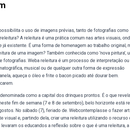
em
possibilita o uso de imagens prévias, tanto de fotografias como
leitura? A releitura é uma prática comum nas artes visuais, on
te já existente. É uma forma de homenagem ao trabalho original,
leitura de uma imagem? Também conhecida como 'nova pintura', 
de fotografias. Weba releitura é um processo de interpretação ou
nematográfica, musical ou de qualquer outra forma de expressão
nela, aqueça o óleo e frite o bacon picado até dourar bem.
icarem.
 denominada como a capital dos drinques prontos. É o que revel
 neste fim de semana (7 e 8 de setembro), belo horizonte está re
gostos. No sábado (7), feriado de. Webcontemplasse o fazer artí
isual e, partindo dela, criar uma releitura utilizando o recurso
 levaram os educandos a reflexão sobre o que é uma releitura, a