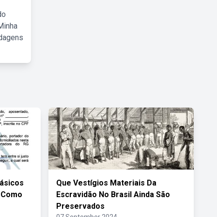
do
Minha
rdagens
Básicos
Que Vestígios Materiais Da
l Como
Escravidão No Brasil Ainda São
Preservados