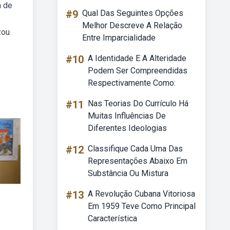
a de
#9
Qual Das Seguintes Opções
Melhor Descreve A Relação
zou
Entre Imparcialidade
#10
A Identidade E A Alteridade
Podem Ser Compreendidas
Respectivamente Como:
#11
Nas Teorias Do Currículo Há
Muitas Influências De
Diferentes Ideologias
#12
Classifique Cada Uma Das
Representações Abaixo Em
Substância Ou Mistura
#13
A Revolução Cubana Vitoriosa
Em 1959 Teve Como Principal
Característica