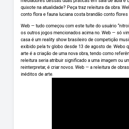
mediadores dessas duas práticas em sala de aula e os
quixote na atualidade? Peça traz releitura da obra. W
conto flora e fauna luciana costa brandão conto flores
Web — tudo começou com este tuíte do usuário “nitroid
os outros jogos mencionados acima no. Web — só vi
casa é um reality show brasileiro de competição mus
exibido pela tv globo desde 13 de agosto de. Webo q
arte é a criação de uma nova obra, tendo como referên
releitura seria atribuir significado a uma imagem ou 
reinterpretar, é criar novos. Web — a releitura de obr
inéditos de arte.