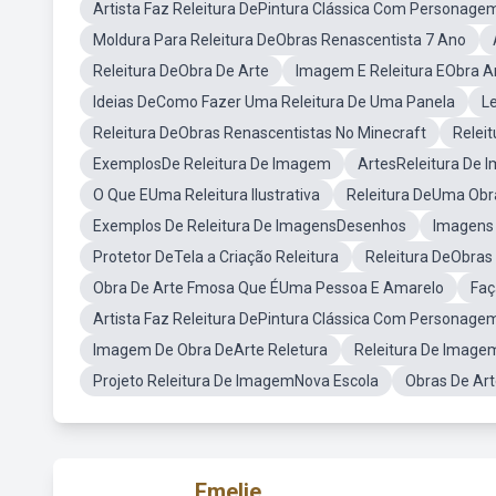
Artista Faz Releitura DePintura Clássica Com Personage
Moldura Para Releitura DeObras Renascentista 7 Ano
Releitura DeObra De Arte
Imagem E Releitura EObra A
Ideias DeComo Fazer Uma Releitura De Uma Panela
L
Releitura DeObras Renascentistas No Minecraft
Relei
ExemplosDe Releitura De Imagem
ArtesReleitura De 
O Que EUma Releitura Ilustrativa
Releitura DeUma Obr
Exemplos De Releitura De ImagensDesenhos
Imagens 
Protetor DeTela a Criação Releitura
Releitura DeObras
Obra De Arte Fmosa Que ÉUma Pessoa E Amarelo
Faç
Artista Faz Releitura DePintura Clássica Com Personagem
Imagem De Obra DeArte Reletura
Releitura De Image
Projeto Releitura De ImagemNova Escola
Obras De Art
Emelie