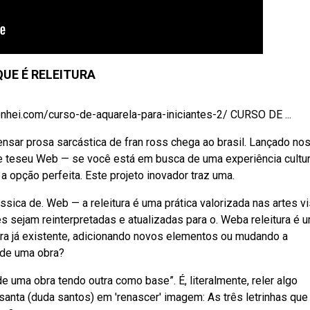
QUE É RELEITURA
.com/curso-de-aquarela-para-iniciantes-2/ CURSO DE ...
nsar prosa sarcástica de fran ross chega ao brasil. Lançado no
 de teseu Web — se você está em busca de uma experiência cultur
é a opção perfeita. Este projeto inovador traz uma.
ica de. Web — a releitura é uma prática valorizada nas artes vi
es sejam reinterpretadas e atualizadas para o. Weba releitura é 
obra já existente, adicionando novos elementos ou mudando a
 de uma obra?
de uma obra tendo outra como base”. É, literalmente, reler algo
santa (duda santos) em 'renascer' imagem: As três letrinhas que