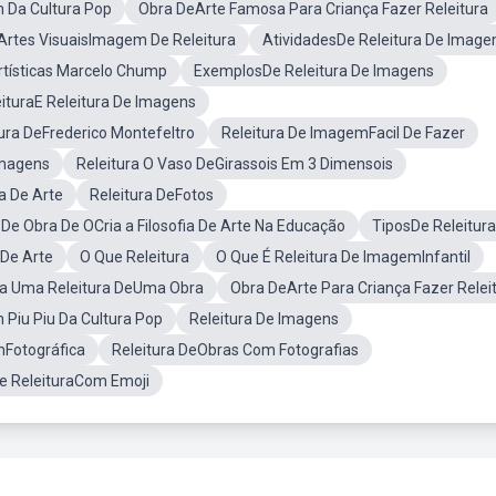
m Da Cultura Pop
Obra DeArte Famosa Para Criança Fazer Releitura
Artes VisuaisImagem De Releitura
AtividadesDe Releitura De Imag
rtísticas Marcelo Chump
ExemplosDe Releitura De Imagens
eituraE Releitura De Imagens
tura DeFrederico Montefeltro
Releitura De ImagemFacil De Fazer
Imagens
Releitura O Vaso DeGirassois Em 3 Dimensois
a De Arte
Releitura DeFotos
De Obra De OCria a Filosofia De Arte Na Educação
TiposDe Releitura
 De Arte
O Que Releitura
O Que É Releitura De ImagemInfantil
a Uma Releitura DeUma Obra
Obra DeArte Para Criança Fazer Relei
 Piu Piu Da Cultura Pop
Releitura De Imagens
mFotográfica
Releitura DeObras Com Fotografias
e ReleituraCom Emoji