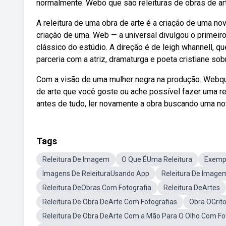
normalmente. Webo que são releituras de obras de ar
A releitura de uma obra de arte é a criação de uma no
criação de uma. Web — a universal divulgou o primei
clássico do estúdio. A direção é de leigh whannell,
parceria com a atriz, dramaturga e poeta cristiane sobr
Com a visão de uma mulher negra na produção. Webqu
de arte que você goste ou ache possível fazer uma rel
antes de tudo, ler novamente a obra buscando uma nov
Tags
Releitura De Imagem
O Que ÉUma Releitura
Exempl
Imagens De ReleituraUsando App
Releitura De Imagem
Releitura DeObras Com Fotografia
Releitura DeArtes
Releitura De Obra DeArte Com Fotografias
Obra OGrito
Releitura De Obra DeArte Com a Mão Para O Olho Com Fo