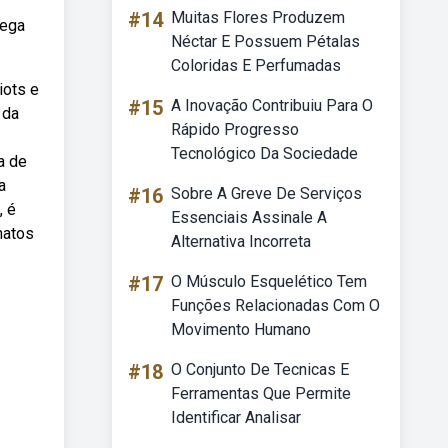
#14
Muitas Flores Produzem
iega
Néctar E Possuem Pétalas
Coloridas E Perfumadas
iots e
#15
A Inovação Contribuiu Para O
 da
Rápido Progresso
Tecnológico Da Sociedade
a de
a
#16
Sobre A Greve De Serviços
, é
Essenciais Assinale A
matos
Alternativa Incorreta
#17
O Músculo Esquelético Tem
Funções Relacionadas Com O
Movimento Humano
#18
O Conjunto De Tecnicas E
Ferramentas Que Permite
Identificar Analisar