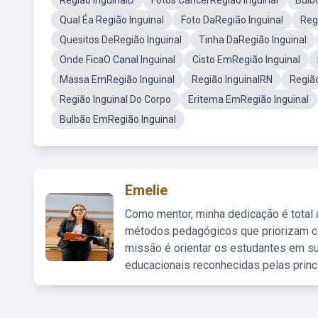
Região InguinalD
Fotos CancerRegião Inguinal
Bulb
Qual Éa Região Inguinal
Foto DaRegião Inguinal
Reg
Quesitos DeRegião Inguinal
Tinha DaRegião Inguinal
Onde FicaO Canal Inguinal
Cisto EmRegião Inguinal
Massa EmRegião Inguinal
Região InguinalRN
Região
Região Inguinal Do Corpo
Eritema EmRegião Inguinal
Bulbão EmRegião Inguinal
Emelie
Como mentor, minha dedicação é total
métodos pedagógicos que priorizam co
missão é orientar os estudantes em su
educacionais reconhecidas pelas princ