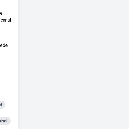
 e
 canal
rede
al
inal