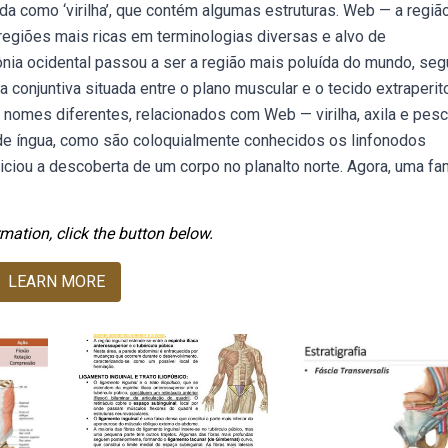
da como ‘virilha’, que contém algumas estruturas. Web — a regiã
regiões mais ricas em terminologias diversas e alvo de
ia ocidental passou a ser a região mais poluída do mundo, se
 conjuntiva situada entre o plano muscular e o tecido extraperit
 nomes diferentes, relacionados com Web — virilha, axila e pes
de íngua, como são coloquialmente conhecidos os linfonodos
ciou a descoberta de um corpo no planalto norte. Agora, uma fam
mation, click the button below.
LEARN MORE