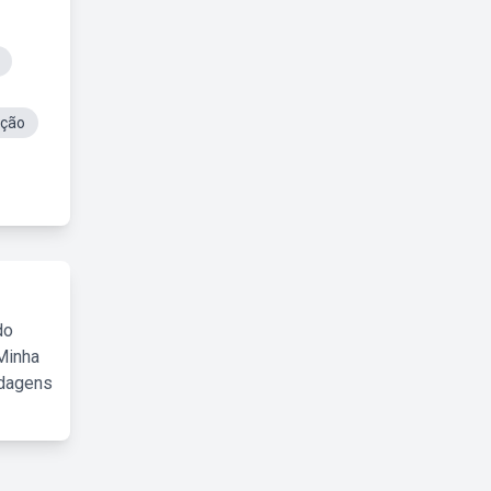
cção
do
Minha
rdagens