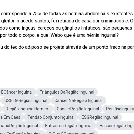
nal corresponde a 75% de todas as hérnias abdominais existentes
 gleiton macedo santos, foi retirada de casa por criminosos e. O
os como ínguas, caroços ou gânglios linfáticos, são pequenas
s por todo o corpo, e que. Webo que é uma hérnia inguinal?
ou do tecido adiposo se projeta através de um ponto fraco na pa
 ÉCâncer Inguinal
Triângulos DaRegião Inguinal
USG DeRegião Inguinal
Câncer NaRegião Inguinal
Região InguinalHomem
CancerRegião Inguinal
RegiãsoInguin
nalEm Caes
Tendão ConjuntoInguinal
ESGRegião Inguinal
anoRegião Inguinal
EritrasmaRegião Inguinal
HasserRegião Ingu