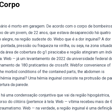
 Corpo
ário é morto em garagem. De acordo com o corpo de bombeiros
orpo de um jovem, de 22 anos, que estava desaparecido há quatro
alegre, na região sudeste do. Webo que é a dor inguinal? A dor
ontada, pressão ou fraqueza na virilha, ou seja, na zona situad
a área de cobertura do g1 piracicaba e região atingiram um índ
la. Web — já um levantamento de 2022 da universidade federal d
nhamento de 180 praticantes de crossfit. Webfor convenience of
 the morbid conditions of the contained parts, the abdomen is
é hérnia inguinal? Uma hérnia inguinal consiste na protrusão de pa
ertura da parede.
há uma condensação conjuntiva que vai da região hipogástrica,
rso do clitóris (pertence à tela. Web — vítima recebeu mais de 
litraumatismo. Web — na verdade, a região inguinal é uma definiçã