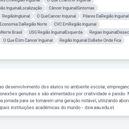
oes EmRegião Inguinal
O Que ÉCancrer Inguinal
ião InguinalLocalização
Câncer InguinalSintomas
RegiãoIngluinal
O QueCancer Inquinal
Pilares DaRegião Inguinal
Economia DaRegião Norte
CVC EmRegião Inguinal
Norte Brasil
USG Região InguinalEsquerda
Regiao InguinalDisse
O Que ÉUm Cancer Inguinal
Região Inguinal DoBebe Onde Fica
 ao desenvolvimento dos alunos no ambiente escolar, empregan
nexões genuínas e são alimentados por criatividade e paixão. 
a jornada para se tornarem uma geração notável, utilizando abo
ipais instituições acadêmicas do mundo - dsw.aau.edu.et.