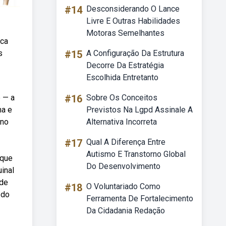
#14
Desconsiderando O Lance
Livre E Outras Habilidades
Motoras Semelhantes
ica
s
#15
A Configuração Da Estrutura
Decorre Da Estratégia
Escolhida Entretanto
 — a
#16
Sobre Os Conceitos
ma e
Previstos Na Lgpd Assinale A
ino
Alternativa Incorreta
#17
Qual A Diferença Entre
Autismo E Transtorno Global
 que
Do Desenvolvimento
uinal
 de
#18
O Voluntariado Como
 do
Ferramenta De Fortalecimento
Da Cidadania Redação