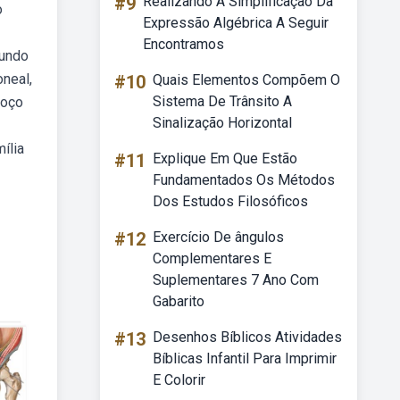
#9
Realizando A Simplificação Da
o
Expressão Algébrica A Seguir
Encontramos
gundo
oneal,
#10
Quais Elementos Compõem O
Sistema De Trânsito A
coço
Sinalização Horizontal
ília
#11
Explique Em Que Estão
Fundamentados Os Métodos
Dos Estudos Filosóficos
#12
Exercício De ângulos
Complementares E
Suplementares 7 Ano Com
Gabarito
#13
Desenhos Bíblicos Atividades
Bíblicas Infantil Para Imprimir
E Colorir