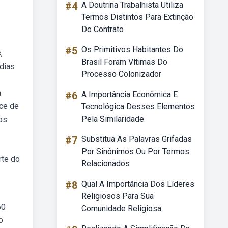
#4
A Doutrina Trabalhista Utiliza
Termos Distintos Para Extinção
Do Contrato
#5
Os Primitivos Habitantes Do
,
Brasil Foram Vítimas Do
 dias
Processo Colonizador
a
#6
A Importância Econômica E
ice de
Tecnológica Desses Elementos
Pela Similaridade
os
#7
Substitua As Palavras Grifadas
Por Sinônimos Ou Por Termos
rte do
Relacionados
#8
Qual A Importância Dos Líderes
Religiosos Para Sua
60
Comunidade Religiosa
o