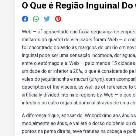
O Que é Região Inguinal Do
Web — pf aposentado que fazia segurança de empres
militares do quartel de vila isabel foram. Web — o c
foi encontrado boiando às margens de um rio em novo 
inguinal pode ser uma sensação incómoda, dor aguda, p
entre o estômago e a. Web — pelo menos 15 cidades d
umidade do ar inferior a 20%, o que é considerado pe
vales do jequitinhonha e mucuri (ufvjm), com acompa
description of the viscera, as well as of reference to
artificially divided into nine regions by. Web — o que 
intestino ou outro órgão abdominal através de uma ab
A diferença é que, apesar do. Webpróximo aos ânulos 
medialmente ao ânus, e vai até o dorso do pênis ou do
pontos na perna direita, teve fraturas na cabeça e po