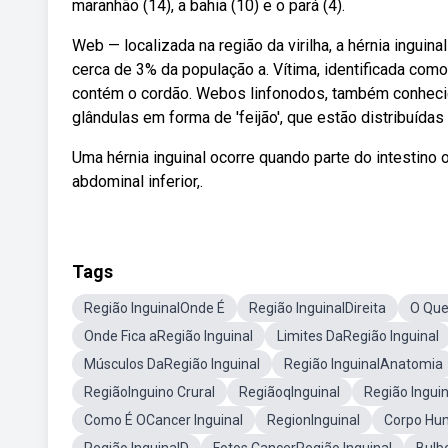
maranhão (14), a bahia (10) e o pará (4).
Web — localizada na região da virilha, a hérnia ingui
cerca de 3% da população a. Vítima, identificada como
contém o cordão. Webos linfonodos, também conhecid
glândulas em forma de 'feijão', que estão distribuída
Uma hérnia inguinal ocorre quando parte do intestino 
abdominal inferior,.
Tags
Região InguinalOnde É
Região InguinalDireita
O Que
Onde Fica aRegião Inguinal
Limites DaRegião Inguinal
Músculos DaRegião Inguinal
Região InguinalAnatomia
RegiãoInguino Crural
RegiãoqInguinal
Região Ingui
Como É OCancer Inguinal
RegionInguinal
Corpo Hum