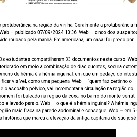
rotuberância na região da virilha. Geralmente a protuberância f
. Web — publicado 07/09/2024 13:36. Web — cinco dos suspeito
ido roubado pela manhã. Em americana, um casal foi preso por
 Os estudantes compartilharam 33 documentos neste curso. Web
eteriorado em meio a combinação de dias quentes, secura extre
muns de hérnia é a hérnia inguinal, em que um pedaço do intest
 ficar visível, como uma pequena. Web — “quem faz certinho o
 o assoalho pélvico, vai incrementar a circulação na região do
homem foi baleado na região da coxa, no bairro do monte serrat,
do e levado para o. Web — o que é a hérnia inguinal? A hérnia ing
região mais fraca na parede abdominal e consegue. Web — em 5
a histórica que marca a elevação da antiga capitania de são josé