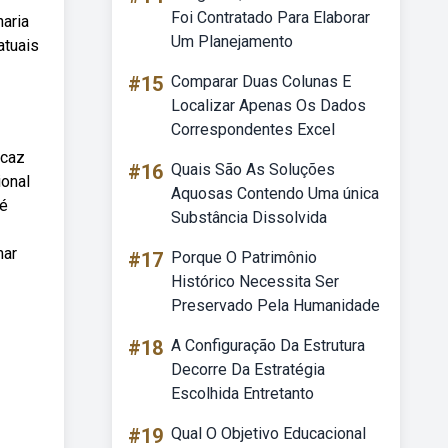
Foi Contratado Para Elaborar
aria
Um Planejamento
atuais
#15
Comparar Duas Colunas E
Localizar Apenas Os Dados
Correspondentes Excel
icaz
#16
Quais São As Soluções
ional
Aquosas Contendo Uma única
 é
Substância Dissolvida
mar
#17
Porque O Patrimônio
Histórico Necessita Ser
Preservado Pela Humanidade
#18
A Configuração Da Estrutura
Decorre Da Estratégia
Escolhida Entretanto
#19
Qual O Objetivo Educacional