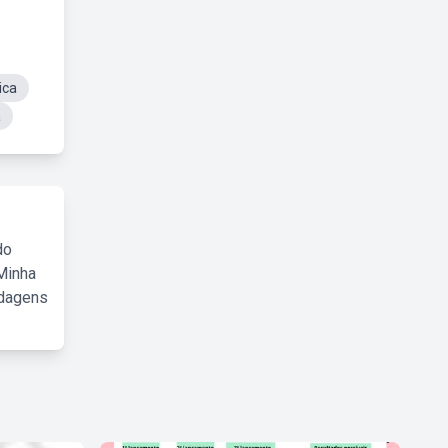
ica
a
do
Minha
rdagens