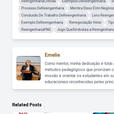
ReengenhariaCriticas
Exemplos DeReengenharia
R
Processo DeReengenharia
Mentira Disso ÉUm Negóci
Conclusão De Trabalho DeReengenharia
Livro Reenge
Exemplo DeReengenharia
Renegociação Vetor
Tip
ReengenhariaPNG
Jogo QueSimboliza a Reengenhari
Emelie
Como mentor, minha dedicação é total
métodos pedagógicos que priorizam co
missão é orientar os estudantes em su
educacionais reconhecidas pelas princ
Related Posts