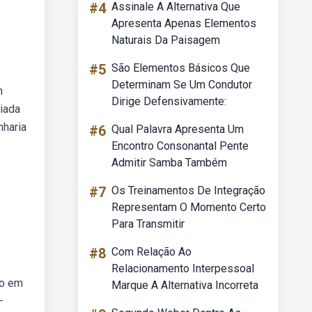
#4
Assinale A Alternativa Que
Apresenta Apenas Elementos
Naturais Da Paisagem
#5
São Elementos Básicos Que
Determinam Se Um Condutor
m
Dirige Defensivamente:
riada
nharia
#6
Qual Palavra Apresenta Um
Encontro Consonantal Pente
Admitir Samba Também
#7
Os Treinamentos De Integração
Representam O Momento Certo
Para Transmitir
#8
Com Relação Ao
Relacionamento Interpessoal
do em
Marque A Alternativa Incorreta
—