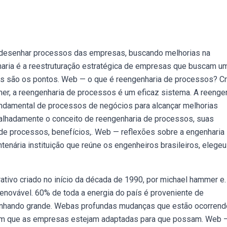
redesenhar processos das empresas, buscando melhorias na
nharia é a reestruturação estratégica de empresas que buscam u
ais são os pontos. Web — o que é reengenharia de processos? C
r, a reengenharia de processos é um eficaz sistema. A reenge
undamental de processos de negócios para alcançar melhorias
talhadamente o conceito de reengenharia de processos, suas
 de processos, benefícios,. Web — reflexões sobre a engenharia
ntenária instituição que reúne os engenheiros brasileiros, elegeu
ativo criado no início da década de 1990, por michael hammer e.
 renovável. 60% de toda a energia do país é proveniente de
m ganhando grande. Webas profundas mudanças que estão ocorren
m que as empresas estejam adaptadas para que possam. Web 