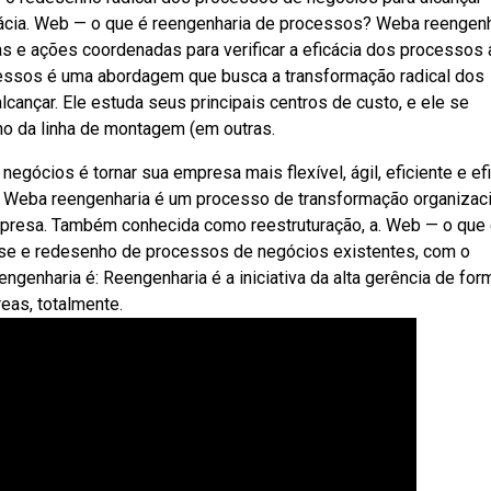
cácia. Web — o que é reengenharia de processos? Weba reengenh
 e ações coordenadas para verificar a eficácia dos processos 
cessos é uma abordagem que busca a transformação radical dos
lcançar. Ele estuda seus principais centros de custo, e ele se
ho da linha de montagem (em outras.
egócios é tornar sua empresa mais flexível, ágil, eficiente e ef
s,. Weba reengenharia é um processo de transformação organizac
 empresa. Também conhecida como reestruturação, a. Web — o que
ise e redesenho de processos de negócios existentes, com o
ngenharia é: Reengenharia é a iniciativa da alta gerência de for
eas, totalmente.