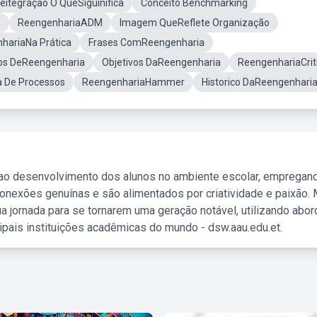
eitegraçao O QueSiguinifica
Conceito Benchmarking
o
ReengenhariaADM
Imagem QueReflete Organização
nhariaNa Prática
Frases ComReengenharia
os DeReengenharia
Objetivos DaReengenharia
ReengenhariaCrit
a De Processos
ReengenhariaHammer
Historico DaReengenhari
 ao desenvolvimento dos alunos no ambiente escolar, empregan
nexões genuínas e são alimentados por criatividade e paixão. 
a jornada para se tornarem uma geração notável, utilizando abo
ipais instituições acadêmicas do mundo - dsw.aau.edu.et.