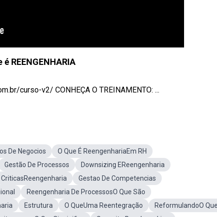
e é REENGENHARIA
om.br/curso-v2/ CONHEÇA O TREINAMENTO: ...
os De Negocios
O Que É ReengenhariaEm RH
Gestão De Processos
Downsizing EReengenharia
CriticasReengenharia
Gestao De Competencias
ional
Reengenharia De ProcessosO Que São
aria
Estrutura
O QueUma Reentegração
ReformulandoO Que