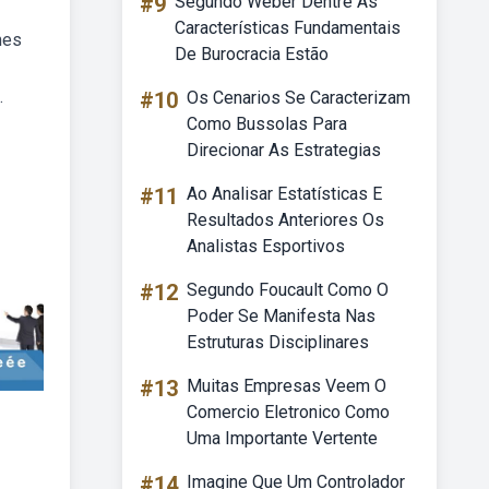
#9
Segundo Weber Dentre As
Características Fundamentais
mes
De Burocracia Estão
.
#10
Os Cenarios Se Caracterizam
Como Bussolas Para
Direcionar As Estrategias
#11
Ao Analisar Estatísticas E
Resultados Anteriores Os
Analistas Esportivos
#12
Segundo Foucault Como O
Poder Se Manifesta Nas
Estruturas Disciplinares
#13
Muitas Empresas Veem O
Comercio Eletronico Como
Uma Importante Vertente
#14
Imagine Que Um Controlador