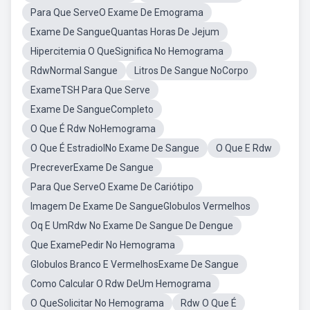
Para Que ServeO Exame De Emograma
Exame De SangueQuantas Horas De Jejum
Hipercitemia O QueSignifica No Hemograma
RdwNormal Sangue
Litros De Sangue NoCorpo
ExameTSH Para Que Serve
Exame De SangueCompleto
O Que É Rdw NoHemograma
O Que É EstradiolNo Exame De Sangue
O Que E Rdw
PrecreverExame De Sangue
Para Que ServeO Exame De Cariótipo
Imagem De Exame De SangueGlobulos Vermelhos
Oq E UmRdw No Exame De Sangue De Dengue
Que ExamePedir No Hemograma
Globulos Branco E VermelhosExame De Sangue
Como Calcular O Rdw DeUm Hemograma
O QueSolicitar No Hemograma
Rdw O Que É