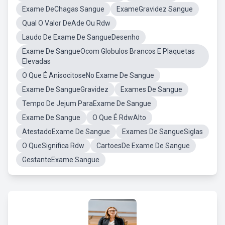
Exame DeChagas Sangue
ExameGravidez Sangue
Qual O Valor DeAde Ou Rdw
Laudo De Exame De SangueDesenho
Exame De SangueOcom Globulos Brancos E Plaquetas
Elevadas
O Que É AnisocitoseNo Exame De Sangue
Exame De SangueGravidez
Exames De Sangue
Tempo De Jejum ParaExame De Sangue
Exame De Sangue
O Que É RdwAlto
AtestadoExame De Sangue
Exames De SangueSiglas
O QueSignifica Rdw
CartoesDe Exame De Sangue
GestanteExame Sangue