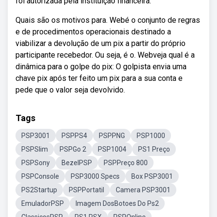
foi autorizada pela instituição financeira.
Quais são os motivos para. Webé o conjunto de regras
e de procedimentos operacionais destinado a
viabilizar a devolução de um pix a partir do próprio
participante recebedor. Ou seja, é o. Webveja qual é a
dinâmica para o golpe do pix: O golpista envia uma
chave pix após ter feito um pix para a sua conta e
pede que o valor seja devolvido.
Tags
PSP3001
PSPPS4
PSPPNG
PSP1000
PSPSlim
PSPGo 2
PSP1004
PS1 Preço
PSPSony
BezelPSP
PSPPreço 800
PSPConsole
PSP3000 Specs
Box PSP3001
PS2Startup
PSPPortatil
Camera PSP3001
EmuladorPSP
Imagem DosBotoes Do Ps2