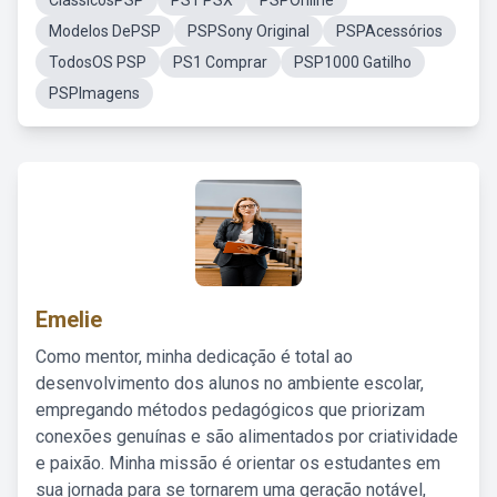
ClassicosPSP
PS1 PSX
PSPOnline
Modelos DePSP
PSPSony Original
PSPAcessórios
TodosOS PSP
PS1 Comprar
PSP1000 Gatilho
PSPImagens
Emelie
Como mentor, minha dedicação é total ao
desenvolvimento dos alunos no ambiente escolar,
empregando métodos pedagógicos que priorizam
conexões genuínas e são alimentados por criatividade
e paixão. Minha missão é orientar os estudantes em
sua jornada para se tornarem uma geração notável,