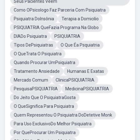
Seus Pacientes Vêem
Como OPsicologo Faz Parceria Com Psiquiatra
Psiquiatra DoInsônia
Terapia a Domicilio
PSIQUIATRIA QueFazia Programa Na Globo
DIADo Psiquiatra
PSIQUIATRIA
Tipos DePsiquiatras
O Que Éa Psquiatria
O QueTrata O Psiquiatra
Quando Procurar UmPsiquiatra
Tratamento Ansiedade
Humanas E Exatas
Mercado Comum
ClinicaPSIQUIATRIA
PesquisaPSIQUIATRIA
MedicinaPSIQUIATRIA
Do Jeito Que O PsiquiatraGosta
O QueSignifica Para Psiquiatra
Quem Representou O Psiquiatra DoDetetive Monk
Para Uso ExclusivoDo Melhor Psiquiatra
Por QueProcurar Um Psiquiatra