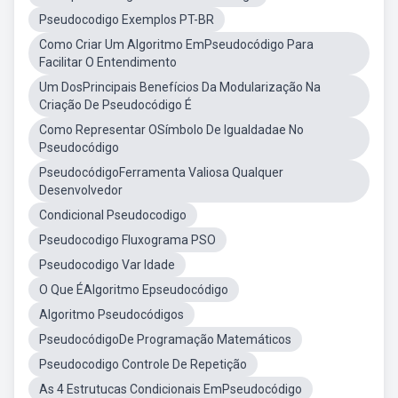
Pseudocodigo Exemplos PT-BR
Como Criar Um Algoritmo EmPseudocódigo Para
Facilitar O Entendimento
Um DosPrincipais Benefícios Da Modularização Na
Criação De Pseudocódigo É
Como Representar OSímbolo De Igualdadae No
Pseudocódigo
PseudocódigoFerramenta Valiosa Qualquer
Desenvolvedor
Condicional Pseudocodigo
Pseudocodigo Fluxograma PSO
Pseudocodigo Var Idade
O Que ÉAlgoritmo Epseudocódigo
Algoritmo Pseudocódigos
PseudocódigoDe Programação Matemáticos
Pseudocodigo Controle De Repetição
As 4 Estrutucas Condicionais EmPseudocódigo