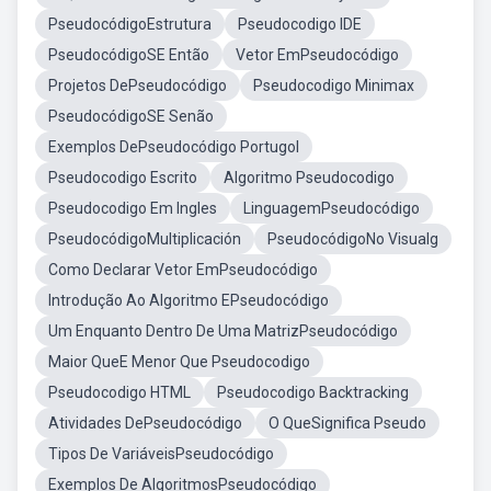
PseudocódigoEstrutura
Pseudocodigo IDE
PseudocódigoSE Então
Vetor EmPseudocódigo
Projetos DePseudocódigo
Pseudocodigo Minimax
PseudocódigoSE Senão
Exemplos DePseudocódigo Portugol
Pseudocodigo Escrito
Algoritmo Pseudocodigo
Pseudocodigo Em Ingles
LinguagemPseudocódigo
PseudocódigoMultiplicación
PseudocódigoNo Visualg
Como Declarar Vetor EmPseudocódigo
Introdução Ao Algoritmo EPseudocódigo
Um Enquanto Dentro De Uma MatrizPseudocódigo
Maior QueE Menor Que Pseudocodigo
Pseudocodigo HTML
Pseudocodigo Backtracking
Atividades DePseudocódigo
O QueSignifica Pseudo
Tipos De VariáveisPseudocódigo
Exemplos De AlgoritmosPseudocódigo