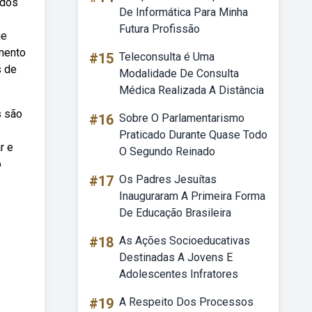
údos
De Informática Para Minha
Futura Profissão
ue
emento
#15
Teleconsulta é Uma
s de
Modalidade De Consulta
Médica Realizada A Distância
s são
#16
Sobre O Parlamentarismo
Praticado Durante Quase Todo
r e
O Segundo Reinado
o
#17
Os Padres Jesuítas
Inauguraram A Primeira Forma
De Educação Brasileira
#18
As Ações Socioeducativas
Destinadas A Jovens E
Adolescentes Infratores
#19
A Respeito Dos Processos