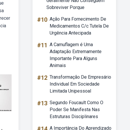
Geralmente Não Conseguem
ue
Sobreviver Porque
sa
recer
#10
Ação Para Fornecimento De
cia
Medicamentos C/c Tutela De
Urgência Antecipada
#11
A Camuflagem é Uma
Adaptação Extremamente
Importante Para Alguns
Animais
#12
Transformação De Empresário
Individual Em Sociedade
Limitada Unipessoal
#13
Segundo Foucault Como O
Poder Se Manifesta Nas
Estruturas Disciplinares
#14
A Importância Do Aprendizado