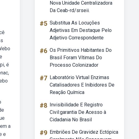
Nova Unidade Centralizadora
Da Ceab-rd/srseii.
#5
Substitua As Locuções
Adjetivas Em Destaque Pelo
ocê
Adjetivo Correspondente
is
 Webo
#6
Os Primitivos Habitantes Do
e
Brasil Foram Vítimas Do
pi, é
Processo Colonizador
enac,
#7
Laboratório Virtual Enzimas
Webo
Catalisadores E Inibidores De
Reação Química
o
#8
Invisibilidade E Registro
de
Civil:garantia De Acesso à
que
Cidadania No Brasil
vem a
#9
Embriões De Gravidez Ectópica
e e