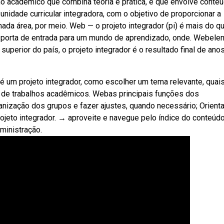
ho acadêmico que combina teoria e prática, e que envolve conte
 unidade curricular integradora, com o objetivo de proporcionar a
ada área, por meio. Web — o projeto integrador (pi) é mais do q
ma porta de entrada para um mundo de aprendizado, onde. Webel
superior do país, o projeto integrador é o resultado final de ano
 é um projeto integrador, como escolher um tema relevante, quai
s de trabalhos acadêmicos. Webas principais funções dos
rganização dos grupos e fazer ajustes, quando necessário; Orienta
ojeto integrador. → aproveite e navegue pelo índice do conteúd
ministração.