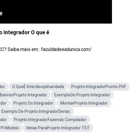
o Integrador O que é
TCC? Saiba mais em : faculdadeeadunica.com/
dor
O QueÉ Interdisciplinaridade
Projeto IntegradorPronto PDF
BannerProjeto Integrador
ExemploDe Projeto Integrador
ador
Projeto Do Integrador
MontarProjeto Integrador
Exemplo De Projeto IntegradorSenac
ador
Projeto IntegradorFazendo Compilador
rPi Modelo
Ideias ParaProjeto Integrador TST