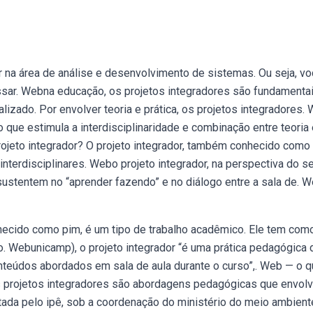
 na área de análise e desenvolvimento de sistemas. Ou seja, v
sar. Webna educação, os projetos integradores são fundamenta
alizado. Por envolver teoria e prática, os projetos integradores.
 que estimula a interdisciplinaridade e combinação entre teoria 
rojeto integrador? O projeto integrador, também conhecido como 
nterdisciplinares. Webo projeto integrador, na perspectiva do s
sustentem no “aprender fazendo” e no diálogo entre a sala de. 
nhecido como pim, é um tipo de trabalho acadêmico. Ele tem com
ção. Webunicamp), o projeto integrador “é uma prática pedagógica 
onteúdos abordados em sala de aula durante o curso”,. Web — o 
os projetos integradores são abordagens pedagógicas que envol
utada pelo ipê, sob a coordenação do ministério do meio ambient