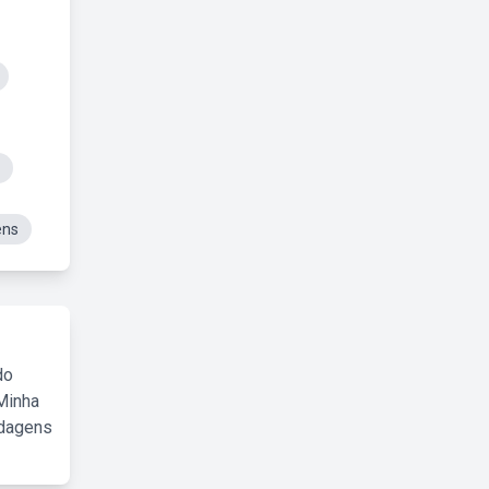
ens
do
Minha
rdagens