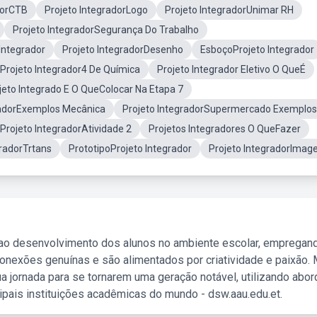
dorCTB
Projeto IntegradorLogo
Projeto IntegradorUnimar RH
Projeto IntegradorSegurança Do Trabalho
Integrador
Projeto IntegradorDesenho
EsboçoProjeto Integrador
Projeto Integrador4 De Química
Projeto Integrador Eletivo O QueÉ
jeto Integrado E O QueColocar Na Etapa 7
radorExemplos Mecânica
Projeto IntegradorSupermercado Exemplos
 Projeto IntegradorAtividade 2
Projetos Integradores O QueFazer
gradorTrtans
PrototipoProjeto Integrador
Projeto IntegradorImag
 ao desenvolvimento dos alunos no ambiente escolar, empregan
nexões genuínas e são alimentados por criatividade e paixão. 
a jornada para se tornarem uma geração notável, utilizando abo
ipais instituições acadêmicas do mundo - dsw.aau.edu.et.