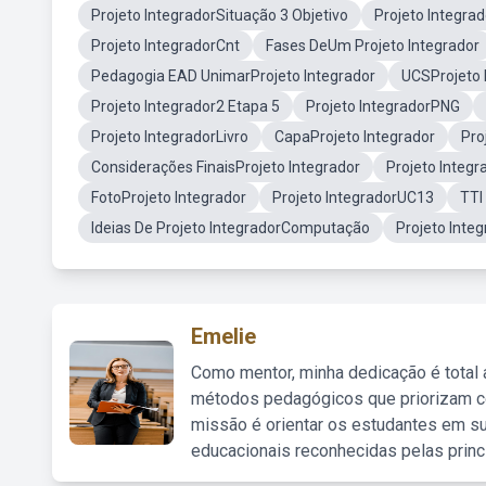
Projeto IntegradorSituação 3 Objetivo
Projeto Integra
Projeto IntegradorCnt
Fases DeUm Projeto Integrador
Pedagogia EAD UnimarProjeto Integrador
UCSProjeto 
Projeto Integrador2 Etapa 5
Projeto IntegradorPNG
Projeto IntegradorLivro
CapaProjeto Integrador
Pro
Considerações FinaisProjeto Integrador
Projeto Integ
FotoProjeto Integrador
Projeto IntegradorUC13
TTI
Ideias De Projeto IntegradorComputação
Projeto Inte
Emelie
Como mentor, minha dedicação é total
métodos pedagógicos que priorizam co
missão é orientar os estudantes em su
educacionais reconhecidas pelas princ