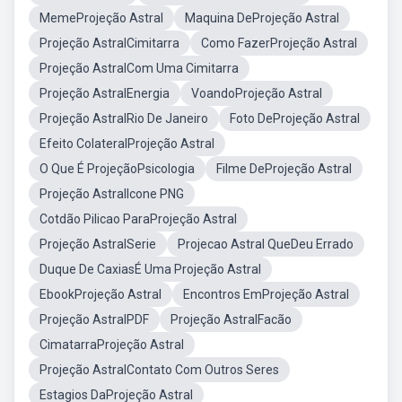
MemeProjeção Astral
Maquina DeProjeção Astral
Projeção AstralCimitarra
Como FazerProjeção Astral
Projeção AstralCom Uma Cimitarra
Projeção AstralEnergia
VoandoProjeção Astral
Projeção AstralRio De Janeiro
Foto DeProjeção Astral
Efeito ColateralProjeção Astral
O Que É ProjeçãoPsicologia
Filme DeProjeção Astral
Projeção AstralIcone PNG
Cotdão Pilicao ParaProjeção Astral
Projeção AstralSerie
Projecao Astral QueDeu Errado
Duque De CaxiasÉ Uma Projeção Astral
EbookProjeção Astral
Encontros EmProjeção Astral
Projeção AstralPDF
Projeção AstralFacão
CimatarraProjeção Astral
Projeção AstralContato Com Outros Seres
Estagios DaProjeção Astral