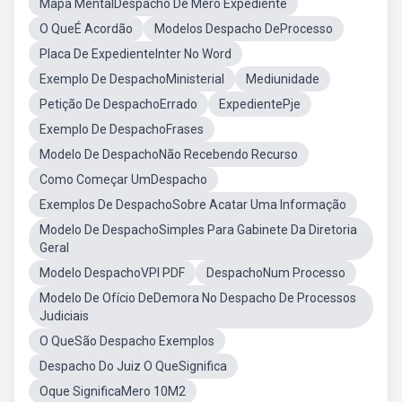
Mapa MentalDespacho De Mero Expediente
O QueÉ Acordão
Modelos Despacho DeProcesso
Placa De ExpedienteInter No Word
Exemplo De DespachoMinisterial
Mediunidade
Petição De DespachoErrado
ExpedientePje
Exemplo De DespachoFrases
Modelo De DespachoNão Recebendo Recurso
Como Começar UmDespacho
Exemplos De DespachoSobre Acatar Uma Informação
Modelo De DespachoSimples Para Gabinete Da Diretoria
Geral
Modelo DespachoVPI PDF
DespachoNum Processo
Modelo De Ofício DeDemora No Despacho De Processos
Judiciais
O QueSão Despacho Exemplos
Despacho Do Juiz O QueSignifica
Oque SignificaMero 10M2