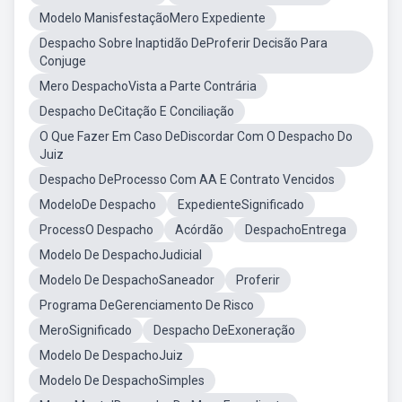
Modelo ManisfestaçãoMero Expediente
Despacho Sobre Inaptidão DeProferir Decisão Para
Conjuge
Mero DespachoVista a Parte Contrária
Despacho DeCitação E Conciliação
O Que Fazer Em Caso DeDiscordar Com O Despacho Do
Juiz
Despacho DeProcesso Com AA E Contrato Vencidos
ModeloDe Despacho
ExpedienteSignificado
ProcessO Despacho
Acórdão
DespachoEntrega
Modelo De DespachoJudicial
Modelo De DespachoSaneador
Proferir
Programa DeGerenciamento De Risco
MeroSignificado
Despacho DeExoneração
Modelo De DespachoJuiz
Modelo De DespachoSimples