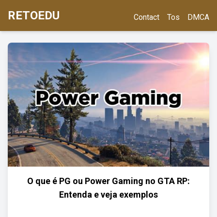
RETOEDU
Contact
Tos
DMCA
O que é PG ou Power Gaming no GTA RP:
Entenda e veja exemplos