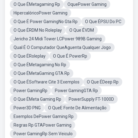
O Que ÉMetagaming Rp
OquePower Gaming
HipercalóricoPower Gaming
O Que É Power GamingNo Gta Rp
O Que ÉPSU Do PC
O Que ÉRDM No Roleplay
O Que ÉVDM
Jericho 24 Midi Tower LCPower 989B Gaming
Qual É O Computador QueAguenta Qualquer Jogo
O Que ÉRoleplay
O Que É PowerRp
O Que ÉMetagaming No Rp
O Que ÉMetaGaming GTA Rp
O Que ÉSoftware Cite 3 Exemplos
O Que ÉDeep Rp
Power GamingRp
Power GamingGTA Rp
O Que ÉMeta Gaming Rp
PowerSupply FT-1000D
Power3D PNG
O QueE Fonte De Alimentação
Exemplos DePower Gaming Rp
Regras Rp GTAPower Gaming
Power GamingRp Sem Veiculo