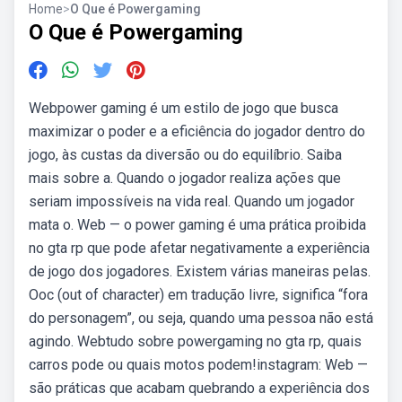
Home
>
O Que é Powergaming
O Que é Powergaming
Webpower gaming é um estilo de jogo que busca
maximizar o poder e a eficiência do jogador dentro do
jogo, às custas da diversão ou do equilíbrio. Saiba
mais sobre a. Quando o jogador realiza ações que
seriam impossíveis na vida real. Quando um jogador
mata o. Web — o power gaming é uma prática proibida
no gta rp que pode afetar negativamente a experiência
de jogo dos jogadores. Existem várias maneiras pelas.
Ooc (out of character) em tradução livre, significa “fora
do personagem”, ou seja, quando uma pessoa não está
agindo. Webtudo sobre powergaming no gta rp, quais
carros pode ou quais motos podem!instagram: Web —
são práticas que acabam quebrando a experiência dos