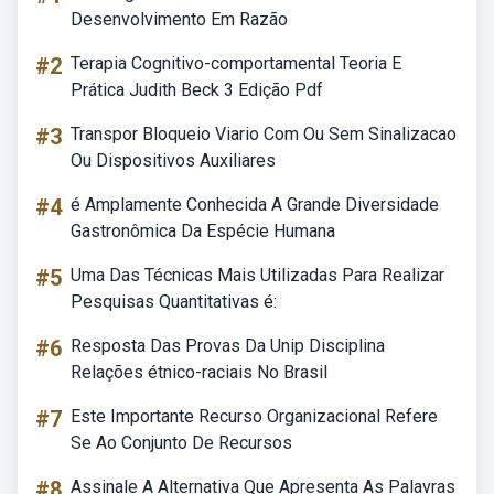
Desenvolvimento Em Razão
#2
Terapia Cognitivo-comportamental Teoria E
Prática Judith Beck 3 Edição Pdf
#3
Transpor Bloqueio Viario Com Ou Sem Sinalizacao
Ou Dispositivos Auxiliares
#4
é Amplamente Conhecida A Grande Diversidade
Gastronômica Da Espécie Humana
#5
Uma Das Técnicas Mais Utilizadas Para Realizar
Pesquisas Quantitativas é:
#6
Resposta Das Provas Da Unip Disciplina
Relações étnico-raciais No Brasil
#7
Este Importante Recurso Organizacional Refere
Se Ao Conjunto De Recursos
#8
Assinale A Alternativa Que Apresenta As Palavras