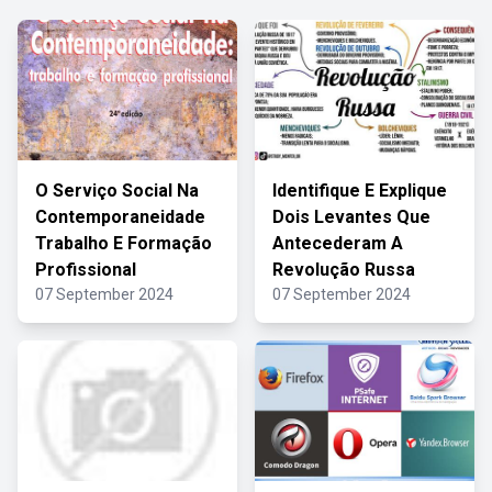
O Serviço Social Na
Identifique E Explique
Contemporaneidade
Dois Levantes Que
Trabalho E Formação
Antecederam A
Profissional
Revolução Russa
07 September 2024
07 September 2024